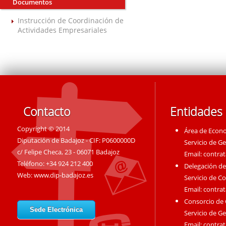
Documentos
Instrucción de Coordinación de
Actividades Empresariales
Contacto
Entidades
Copyright © 2014
Área de Econ
Diputación de Badajoz - CIF: P0600000D
Servicio de G
c/ Felipe Checa, 23 - 06071 Badajoz
Email:
contra
Teléfono: +34 924 212 400
Delegación de
Web:
www.dip-badajoz.es
Servicio de C
Email:
contra
Consorcio de
Sede Electrónica
Servicio de G
Email:
contra