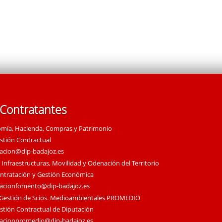
 Contratantes
omía, Hacienda, Compras y Patrimonio
estión Contractual
tacion@dip-badajoz.es
 Infraestructuras, Movilidad y Odenación del Territorio
ontratación y Gestión Económica
tacionfomento@dip-badajoz.es
 Gestión de Scios. Medioambientales PROMEDIO
estión Contractual de Diputación
tacionpromedio@dip-badajoz.es