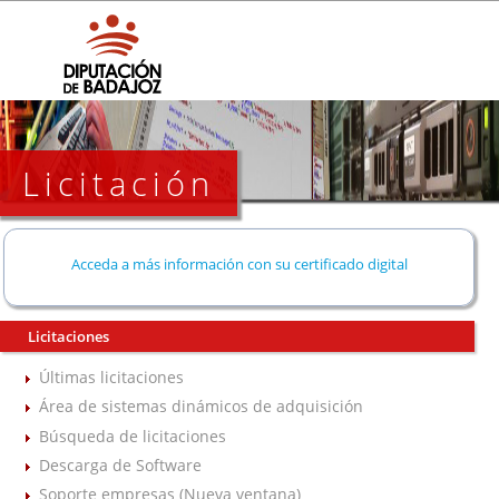
Licitación
Acceda a más información con su certificado digital
Licitaciones
Últimas licitaciones
Área de sistemas dinámicos de adquisición
Búsqueda de licitaciones
Descarga de Software
Soporte empresas (Nueva ventana)