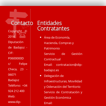
Contacto
Entidades
Contratantes
Copyright ©
2014
Área de Economía,
Diputación
Hacienda, Compras y
de Badajoz -
Patrimonio
CIF:
Servicio de Gestión
P0600000D
Contractual
c/ Felipe
Email:
contratacion@dip-
Checa, 23 -
badajoz.es
06071
Delegación de
Badajoz
Infraestructuras, Movilidad
Teléfono: +34
y Odenación del Territorio
924 212 400
Servicio de Contratación y
Web:
Gestión Económica
www.dip-
Email: