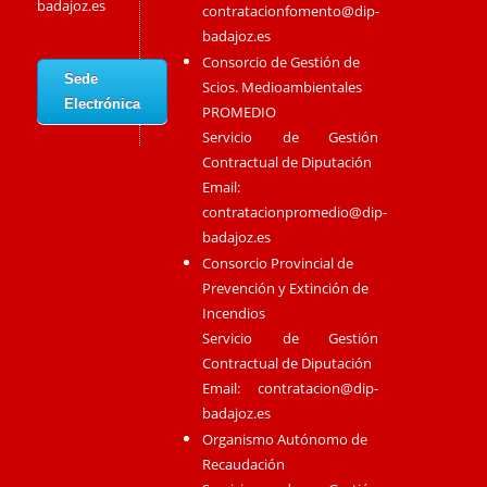
badajoz.es
contratacionfomento@dip-
badajoz.es
Consorcio de Gestión de
Sede
Scios. Medioambientales
Electrónica
PROMEDIO
Servicio de Gestión
Contractual de Diputación
Email:
contratacionpromedio@dip-
badajoz.es
Consorcio Provincial de
Prevención y Extinción de
Incendios
Servicio de Gestión
Contractual de Diputación
Email:
contratacion@dip-
badajoz.es
Organismo Autónomo de
Recaudación