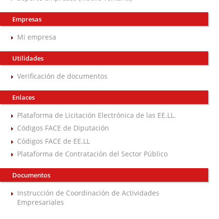
Empresas
Mi empresa
Utilidades
Verificación de documentos
Enlaces
Plataforma de Licitación Electrónica de las EE.LL.
Códigos FACE de Diputación
Códigos FACE de EE.LL
Plataforma de Contratación del Sector Público
Documentos
Instrucción de Coordinación de Actividades
Empresariales