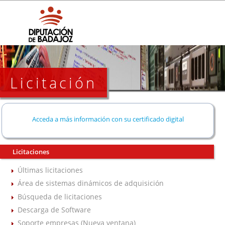
Licitación
Acceda a más información con su certificado digital
Licitaciones
Últimas licitaciones
Área de sistemas dinámicos de adquisición
Búsqueda de licitaciones
Descarga de Software
Soporte empresas (Nueva ventana)