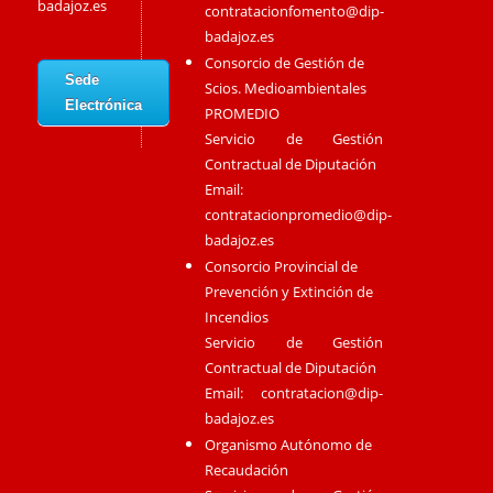
badajoz.es
contratacionfomento@dip-
badajoz.es
Consorcio de Gestión de
Sede
Scios. Medioambientales
Electrónica
PROMEDIO
Servicio de Gestión
Contractual de Diputación
Email:
contratacionpromedio@dip-
badajoz.es
Consorcio Provincial de
Prevención y Extinción de
Incendios
Servicio de Gestión
Contractual de Diputación
Email:
contratacion@dip-
badajoz.es
Organismo Autónomo de
Recaudación