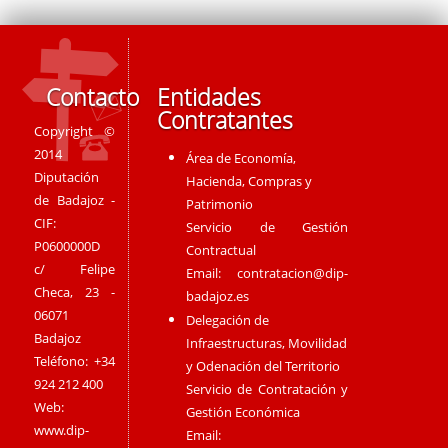
Contacto
Entidades
Contratantes
Copyright ©
2014
Área de Economía,
Diputación
Hacienda, Compras y
de Badajoz -
Patrimonio
CIF:
Servicio de Gestión
P0600000D
Contractual
c/ Felipe
Email:
contratacion@dip-
Checa, 23 -
badajoz.es
06071
Delegación de
Badajoz
Infraestructuras, Movilidad
Teléfono: +34
y Odenación del Territorio
924 212 400
Servicio de Contratación y
Web:
Gestión Económica
www.dip-
Email: