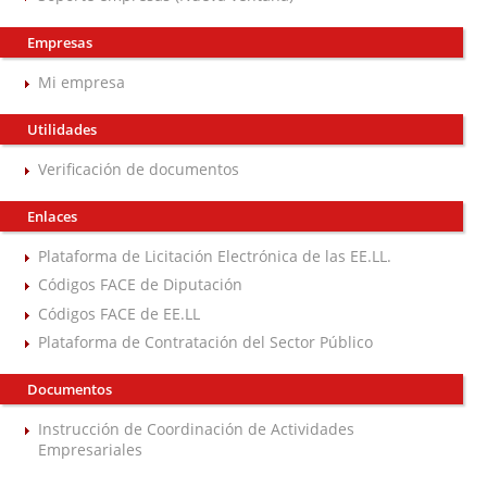
Empresas
Mi empresa
Utilidades
Verificación de documentos
Enlaces
Plataforma de Licitación Electrónica de las EE.LL.
Códigos FACE de Diputación
Códigos FACE de EE.LL
Plataforma de Contratación del Sector Público
Documentos
Instrucción de Coordinación de Actividades
Empresariales