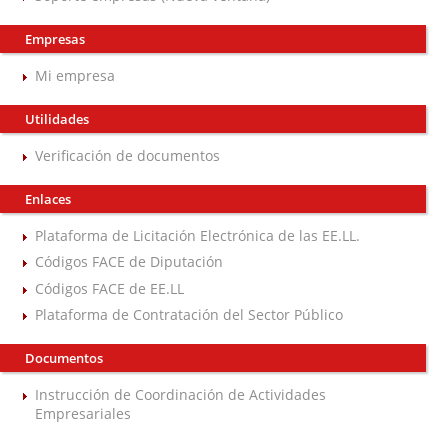
Empresas
Mi empresa
Utilidades
Verificación de documentos
Enlaces
Plataforma de Licitación Electrónica de las EE.LL.
Códigos FACE de Diputación
Códigos FACE de EE.LL
Plataforma de Contratación del Sector Público
Documentos
Instrucción de Coordinación de Actividades
Empresariales