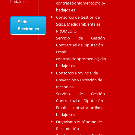
badajoz.es
contratacionfomento@dip-
badajoz.es
Consorcio de Gestión de
Sede
Scios. Medioambientales
Electrónica
PROMEDIO
Servicio de Gestión
Contractual de Diputación
Email:
contratacionpromedio@dip-
badajoz.es
Consorcio Provincial de
Prevención y Extinción de
Incendios
Servicio de Gestión
Contractual de Diputación
Email:
contratacion@dip-
badajoz.es
Organismo Autónomo de
Recaudación