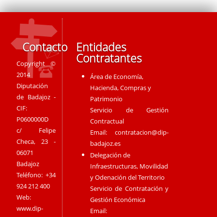
Contacto
Entidades
Contratantes
Copyright ©
2014
Área de Economía,
Diputación
Hacienda, Compras y
de Badajoz -
Patrimonio
CIF:
Servicio de Gestión
P0600000D
Contractual
c/ Felipe
Email:
contratacion@dip-
Checa, 23 -
badajoz.es
06071
Delegación de
Badajoz
Infraestructuras, Movilidad
Teléfono: +34
y Odenación del Territorio
924 212 400
Servicio de Contratación y
Web:
Gestión Económica
www.dip-
Email: