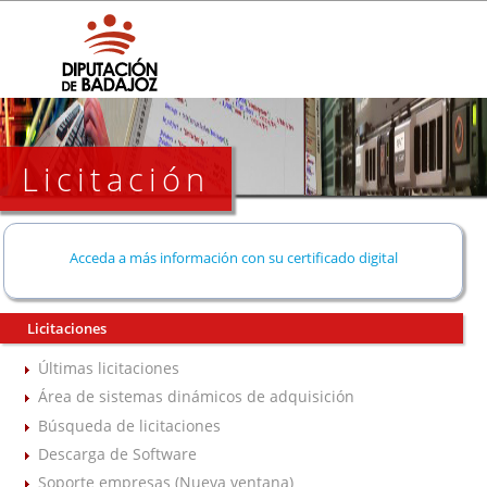
Licitación
Acceda a más información con su certificado digital
Licitaciones
Últimas licitaciones
Área de sistemas dinámicos de adquisición
Búsqueda de licitaciones
Descarga de Software
Soporte empresas (Nueva ventana)