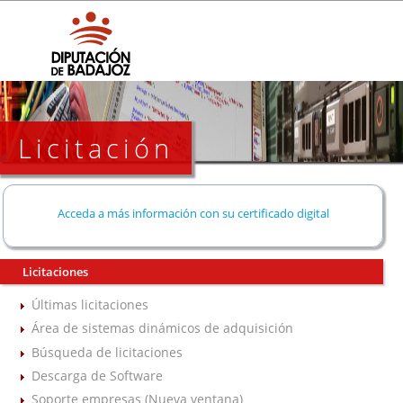
Licitación
Acceda a más información con su certificado digital
Licitaciones
Últimas licitaciones
Área de sistemas dinámicos de adquisición
Búsqueda de licitaciones
Descarga de Software
Soporte empresas (Nueva ventana)