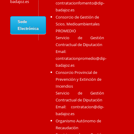
badajoz.es
contratacionfomento@dip-
badajoz.es
Consorcio de Gestión de
Sede
Scios. Medioambientales
Electrónica
PROMEDIO
Servicio de Gestión
Contractual de Diputación
Email:
contratacionpromedio@dip-
badajoz.es
Consorcio Provincial de
Prevención y Extinción de
Incendios
Servicio de Gestión
Contractual de Diputación
Email:
contratacion@dip-
badajoz.es
Organismo Autónomo de
Recaudación