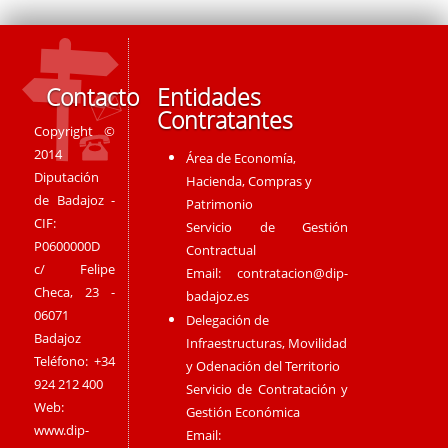
Contacto
Entidades
Contratantes
Copyright ©
2014
Área de Economía,
Diputación
Hacienda, Compras y
de Badajoz -
Patrimonio
CIF:
Servicio de Gestión
P0600000D
Contractual
c/ Felipe
Email:
contratacion@dip-
Checa, 23 -
badajoz.es
06071
Delegación de
Badajoz
Infraestructuras, Movilidad
Teléfono: +34
y Odenación del Territorio
924 212 400
Servicio de Contratación y
Web:
Gestión Económica
www.dip-
Email: