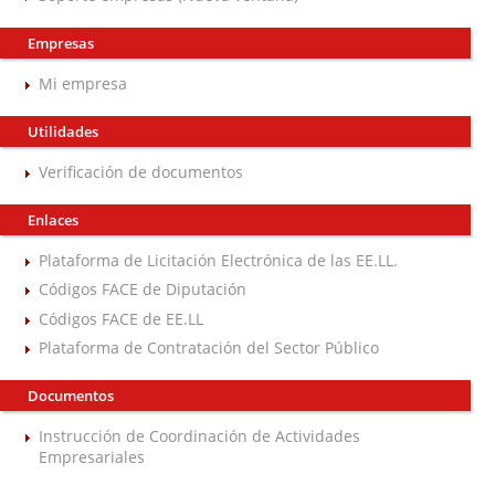
Empresas
Mi empresa
Utilidades
Verificación de documentos
Enlaces
Plataforma de Licitación Electrónica de las EE.LL.
Códigos FACE de Diputación
Códigos FACE de EE.LL
Plataforma de Contratación del Sector Público
Documentos
Instrucción de Coordinación de Actividades
Empresariales