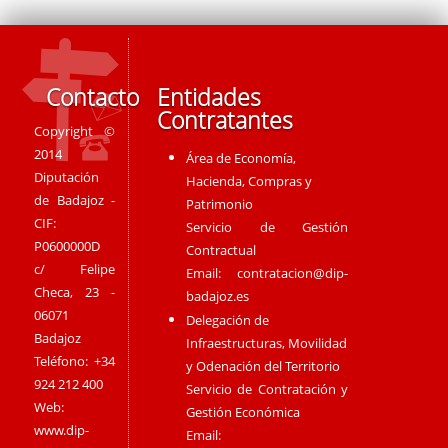
Contacto
Entidades
Contratantes
Copyright ©
2014
Área de Economía,
Diputación
Hacienda, Compras y
de Badajoz -
Patrimonio
CIF:
Servicio de Gestión
P0600000D
Contractual
c/ Felipe
Email:
contratacion@dip-
Checa, 23 -
badajoz.es
06071
Delegación de
Badajoz
Infraestructuras, Movilidad
Teléfono: +34
y Odenación del Territorio
924 212 400
Servicio de Contratación y
Web:
Gestión Económica
www.dip-
Email: