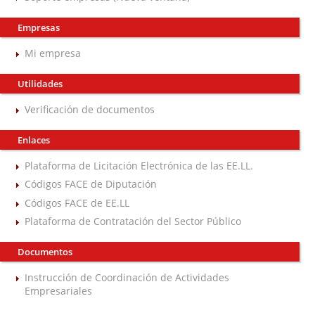
Empresas
Mi empresa
Utilidades
Verificación de documentos
Enlaces
Plataforma de Licitación Electrónica de las EE.LL.
Códigos FACE de Diputación
Códigos FACE de EE.LL
Plataforma de Contratación del Sector Público
Documentos
Instrucción de Coordinación de Actividades
Empresariales