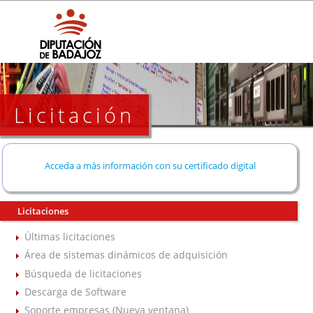
Licitación
Acceda a más información con su certificado digital
Licitaciones
Últimas licitaciones
Área de sistemas dinámicos de adquisición
Búsqueda de licitaciones
Descarga de Software
Soporte empresas (Nueva ventana)