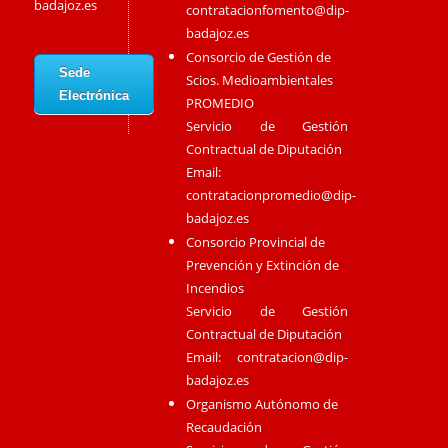
badajoz.es
contratacionfomento@dip-
badajoz.es
Consorcio de Gestión de
Sede
Scios. Medioambientales
Electrónica
PROMEDIO
Servicio de Gestión
Contractual de Diputación
Email:
contratacionpromedio@dip-
badajoz.es
Consorcio Provincial de
Prevención y Extinción de
Incendios
Servicio de Gestión
Contractual de Diputación
Email:
contratacion@dip-
badajoz.es
Organismo Autónomo de
Recaudación