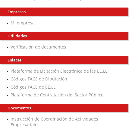
Empresas
Mi empresa
Utilidades
Verificación de documentos
Enlaces
Plataforma de Licitación Electrónica de las EE.LL.
Códigos FACE de Diputación
Códigos FACE de EE.LL
Plataforma de Contratación del Sector Público
Documentos
Instrucción de Coordinación de Actividades
Empresariales