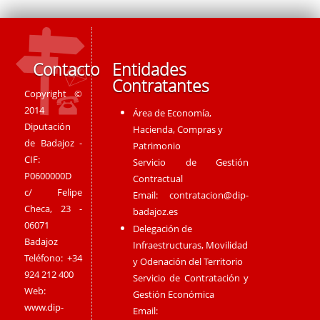
Contacto
Entidades
Contratantes
Copyright ©
2014
Área de Economía,
Diputación
Hacienda, Compras y
de Badajoz -
Patrimonio
CIF:
Servicio de Gestión
P0600000D
Contractual
c/ Felipe
Email:
contratacion@dip-
Checa, 23 -
badajoz.es
06071
Delegación de
Badajoz
Infraestructuras, Movilidad
Teléfono: +34
y Odenación del Territorio
924 212 400
Servicio de Contratación y
Web:
Gestión Económica
www.dip-
Email: