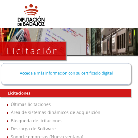
Licitación
Acceda a más información con su certificado digital
Licitaciones
Últimas licitaciones
Área de sistemas dinámicos de adquisición
Búsqueda de licitaciones
Descarga de Software
Soporte empresas (Nueva ventana)