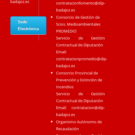
badajoz.es
contratacionfomento@dip-
badajoz.es
Consorcio de Gestión de
Sede
Scios. Medioambientales
Electrónica
PROMEDIO
Servicio de Gestión
Contractual de Diputación
Email:
contratacionpromedio@dip-
badajoz.es
Consorcio Provincial de
Prevención y Extinción de
Incendios
Servicio de Gestión
Contractual de Diputación
Email:
contratacion@dip-
badajoz.es
Organismo Autónomo de
Recaudación