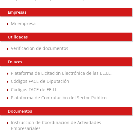
Empresas
Mi empresa
Utilidades
Verificación de documentos
Enlaces
Plataforma de Licitación Electrónica de las EE.LL.
Códigos FACE de Diputación
Códigos FACE de EE.LL
Plataforma de Contratación del Sector Público
Documentos
Instrucción de Coordinación de Actividades
Empresariales