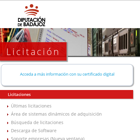
Licitación
Acceda a más información con su certificado digital
Licitaciones
Últimas licitaciones
Área de sistemas dinámicos de adquisición
Búsqueda de licitaciones
Descarga de Software
Soporte empresas (Nueva ventana)