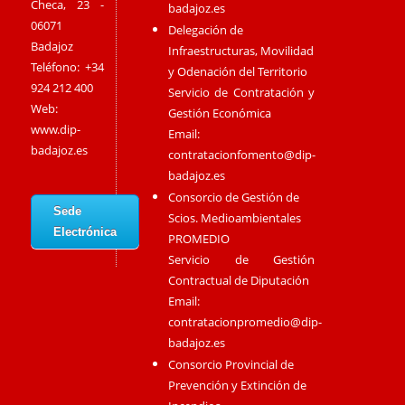
Checa, 23 -
badajoz.es
06071
Delegación de
Badajoz
Infraestructuras, Movilidad
Teléfono: +34
y Odenación del Territorio
924 212 400
Servicio de Contratación y
Web:
Gestión Económica
www.dip-
Email:
badajoz.es
contratacionfomento@dip-
badajoz.es
Consorcio de Gestión de
Sede
Scios. Medioambientales
Electrónica
PROMEDIO
Servicio de Gestión
Contractual de Diputación
Email:
contratacionpromedio@dip-
badajoz.es
Consorcio Provincial de
Prevención y Extinción de