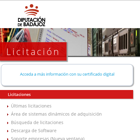
Licitación
Acceda a más información con su certificado digital
Licitaciones
Últimas licitaciones
Área de sistemas dinámicos de adquisición
Búsqueda de licitaciones
Descarga de Software
Soporte empresas (Nueva ventana)