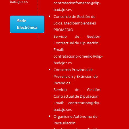
badajoz.es
contratacionfomento@dip-
badajoz.es
Consorcio de Gestión de
Sede
Scios. Medioambientales
Electrónica
PROMEDIO
Servicio de Gestión
Contractual de Diputación
Email:
contratacionpromedio@dip-
badajoz.es
Consorcio Provincial de
Prevención y Extinción de
Incendios
Servicio de Gestión
Contractual de Diputación
Email:
contratacion@dip-
badajoz.es
Organismo Autónomo de
Recaudación