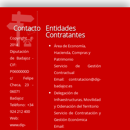
Contacto
Entidades
Contratantes
Copyright ©
2014
Área de Economía,
Diputación
Hacienda, Compras y
de Badajoz -
Patrimonio
CIF:
Servicio de Gestión
P0600000D
Contractual
c/ Felipe
Email:
contratacion@dip-
Checa, 23 -
badajoz.es
06071
Delegación de
Badajoz
Infraestructuras, Movilidad
Teléfono: +34
y Odenación del Territorio
924 212 400
Servicio de Contratación y
Web:
Gestión Económica
www.dip-
Email: