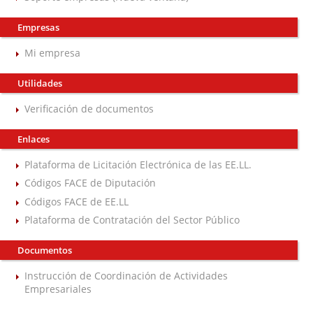
Empresas
Mi empresa
Utilidades
Verificación de documentos
Enlaces
Plataforma de Licitación Electrónica de las EE.LL.
Códigos FACE de Diputación
Códigos FACE de EE.LL
Plataforma de Contratación del Sector Público
Documentos
Instrucción de Coordinación de Actividades
Empresariales