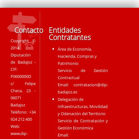
Contacto
Entidades
Contratantes
Copyright ©
2014
Área de Economía,
Diputación
Hacienda, Compras y
de Badajoz -
Patrimonio
CIF:
Servicio de Gestión
P0600000D
Contractual
c/ Felipe
Email:
contratacion@dip-
Checa, 23 -
badajoz.es
06071
Delegación de
Badajoz
Infraestructuras, Movilidad
Teléfono: +34
y Odenación del Territorio
924 212 400
Servicio de Contratación y
Web:
Gestión Económica
www.dip-
Email: