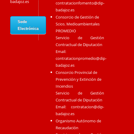
badajoz.es
contratacionfomento@dip-
badajoz.es
Consorcio de Gestión de
Sede
Scios. Medioambientales
Electrónica
PROMEDIO
Servicio de Gestión
Contractual de Diputación
Email:
contratacionpromedio@dip-
badajoz.es
Consorcio Provincial de
Prevención y Extinción de
Incendios
Servicio de Gestión
Contractual de Diputación
Email:
contratacion@dip-
badajoz.es
Organismo Autónomo de
Recaudación