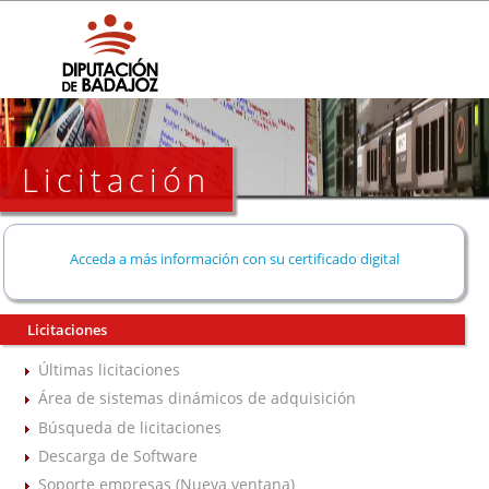
Licitación
Acceda a más información con su certificado digital
Licitaciones
Últimas licitaciones
Área de sistemas dinámicos de adquisición
Búsqueda de licitaciones
Descarga de Software
Soporte empresas (Nueva ventana)