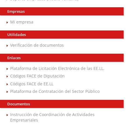
Empresas
Mi empresa
Utilidades
Verificación de documentos
Enlaces
Plataforma de Licitación Electrónica de las EE.LL.
Códigos FACE de Diputación
Códigos FACE de EE.LL
Plataforma de Contratación del Sector Público
Documentos
Instrucción de Coordinación de Actividades
Empresariales