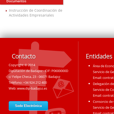
Documentos
Instrucción de Coordinación de
Actividades Empresariales
Contacto
Entidades
Copyright © 2014
Área de Econ
Diputación de Badajoz - CIF: P0600000D
Servicio de G
c/ Felipe Checa, 23 - 06071 Badajoz
Email:
contra
Teléfono: +34 924 212 400
Delegación de
Web:
www.dip-badajoz.es
Servicio de C
Email:
contra
Consorcio de
Sede Electrónica
Servicio de G
Email:
contra