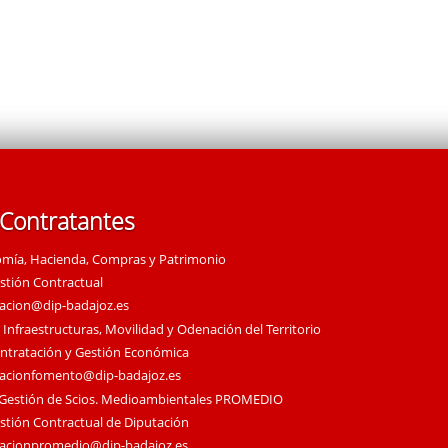
 Contratantes
omía, Hacienda, Compras y Patrimonio
estión Contractual
tacion@dip-badajoz.es
 Infraestructuras, Movilidad y Odenación del Territorio
ontratación y Gestión Económica
tacionfomento@dip-badajoz.es
 Gestión de Scios. Medioambientales PROMEDIO
estión Contractual de Diputación
tacionpromedio@dip-badajoz.es