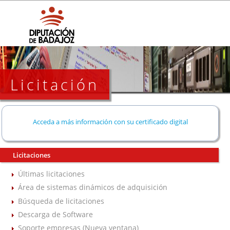
Licitación
Acceda a más información con su certificado digital
Licitaciones
Últimas licitaciones
Área de sistemas dinámicos de adquisición
Búsqueda de licitaciones
Descarga de Software
Soporte empresas (Nueva ventana)