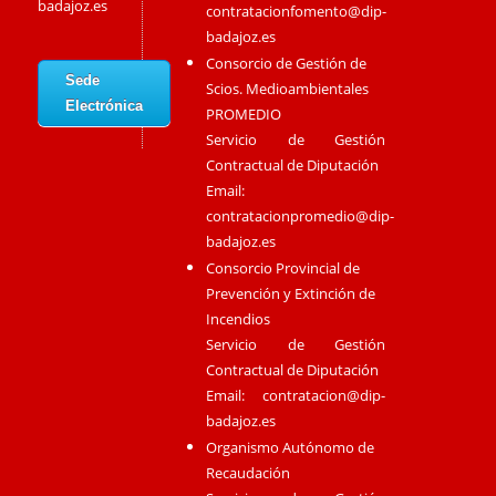
badajoz.es
contratacionfomento@dip-
badajoz.es
Consorcio de Gestión de
Sede
Scios. Medioambientales
Electrónica
PROMEDIO
Servicio de Gestión
Contractual de Diputación
Email:
contratacionpromedio@dip-
badajoz.es
Consorcio Provincial de
Prevención y Extinción de
Incendios
Servicio de Gestión
Contractual de Diputación
Email:
contratacion@dip-
badajoz.es
Organismo Autónomo de
Recaudación