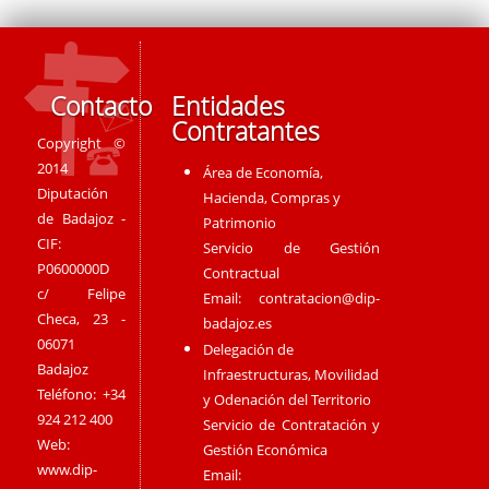
Contacto
Entidades
Contratantes
Copyright ©
2014
Área de Economía,
Diputación
Hacienda, Compras y
de Badajoz -
Patrimonio
CIF:
Servicio de Gestión
P0600000D
Contractual
c/ Felipe
Email:
contratacion@dip-
Checa, 23 -
badajoz.es
06071
Delegación de
Badajoz
Infraestructuras, Movilidad
Teléfono: +34
y Odenación del Territorio
924 212 400
Servicio de Contratación y
Web:
Gestión Económica
www.dip-
Email: