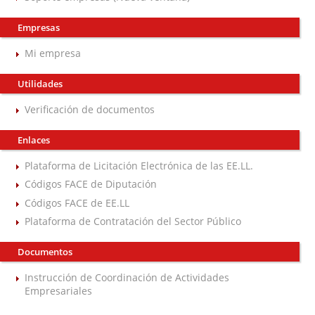
Empresas
Mi empresa
Utilidades
Verificación de documentos
Enlaces
Plataforma de Licitación Electrónica de las EE.LL.
Códigos FACE de Diputación
Códigos FACE de EE.LL
Plataforma de Contratación del Sector Público
Documentos
Instrucción de Coordinación de Actividades
Empresariales