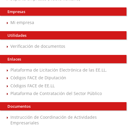
Empresas
Mi empresa
Utilidades
Verificación de documentos
Enlaces
Plataforma de Licitación Electrónica de las EE.LL.
Códigos FACE de Diputación
Códigos FACE de EE.LL
Plataforma de Contratación del Sector Público
Documentos
Instrucción de Coordinación de Actividades
Empresariales