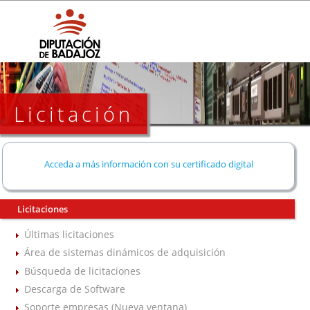
Licitación
Acceda a más información con su certificado digital
Licitaciones
Últimas licitaciones
Área de sistemas dinámicos de adquisición
Búsqueda de licitaciones
Descarga de Software
Soporte empresas (Nueva ventana)