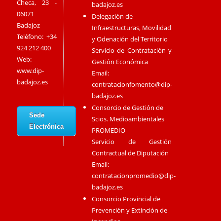
Checa, 23 -
badajoz.es
06071
Delegación de
Badajoz
Infraestructuras, Movilidad
Teléfono: +34
y Odenación del Territorio
924 212 400
Servicio de Contratación y
Web:
Gestión Económica
www.dip-
Email:
badajoz.es
contratacionfomento@dip-
badajoz.es
Consorcio de Gestión de
Sede
Scios. Medioambientales
Electrónica
PROMEDIO
Servicio de Gestión
Contractual de Diputación
Email:
contratacionpromedio@dip-
badajoz.es
Consorcio Provincial de
Prevención y Extinción de