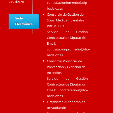
badajoz.es
contratacionfomento@dip-
badajoz.es
Consorcio de Gestión de
Sede
Scios. Medioambientales
Electrónica
PROMEDIO
Servicio de Gestión
Contractual de Diputación
Email:
contratacionpromedio@dip-
badajoz.es
Consorcio Provincial de
Prevención y Extinción de
Incendios
Servicio de Gestión
Contractual de Diputación
Email:
contratacion@dip-
badajoz.es
Organismo Autónomo de
Recaudación