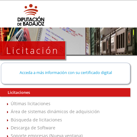
Licitación
Acceda a más información con su certificado digital
Licitaciones
Últimas licitaciones
Área de sistemas dinámicos de adquisición
Búsqueda de licitaciones
Descarga de Software
Soporte empresas (Nueva ventana)