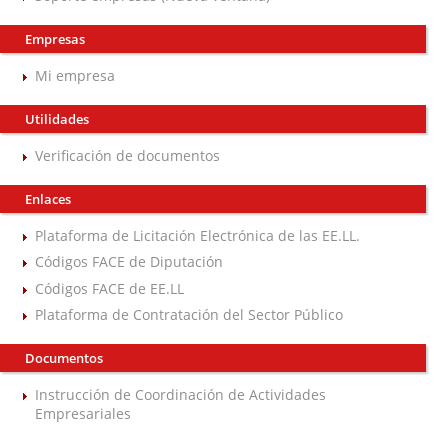
Empresas
Mi empresa
Utilidades
Verificación de documentos
Enlaces
Plataforma de Licitación Electrónica de las EE.LL.
Códigos FACE de Diputación
Códigos FACE de EE.LL
Plataforma de Contratación del Sector Público
Documentos
Instrucción de Coordinación de Actividades
Empresariales