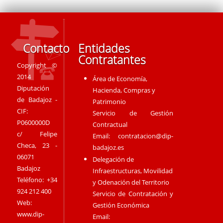
Contacto
Entidades
Contratantes
Copyright ©
2014
Área de Economía,
Diputación
Hacienda, Compras y
de Badajoz -
Patrimonio
CIF:
Servicio de Gestión
P0600000D
Contractual
c/ Felipe
Email:
contratacion@dip-
Checa, 23 -
badajoz.es
06071
Delegación de
Badajoz
Infraestructuras, Movilidad
Teléfono: +34
y Odenación del Territorio
924 212 400
Servicio de Contratación y
Web:
Gestión Económica
www.dip-
Email: