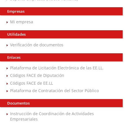
Empresas
Mi empresa
Utilidades
Verificación de documentos
Enlaces
Plataforma de Licitación Electrónica de las EE.LL.
Códigos FACE de Diputación
Códigos FACE de EE.LL
Plataforma de Contratación del Sector Público
Documentos
Instrucción de Coordinación de Actividades
Empresariales