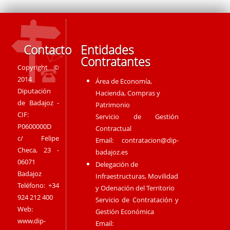
Contacto
Entidades
Contratantes
Copyright ©
2014
Área de Economía,
Diputación
Hacienda, Compras y
de Badajoz -
Patrimonio
CIF:
Servicio de Gestión
P0600000D
Contractual
c/ Felipe
Email:
contratacion@dip-
Checa, 23 -
badajoz.es
06071
Delegación de
Badajoz
Infraestructuras, Movilidad
Teléfono: +34
y Odenación del Territorio
924 212 400
Servicio de Contratación y
Web:
Gestión Económica
www.dip-
Email: