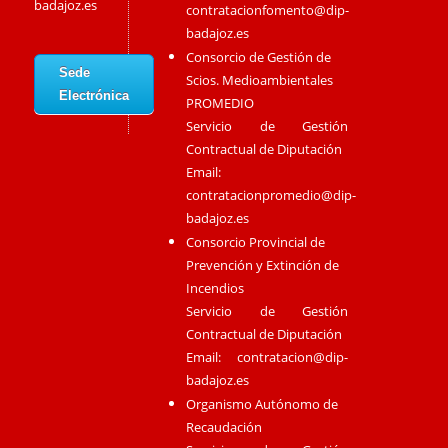
badajoz.es
contratacionfomento@dip-
badajoz.es
Consorcio de Gestión de
Sede
Scios. Medioambientales
Electrónica
PROMEDIO
Servicio de Gestión
Contractual de Diputación
Email:
contratacionpromedio@dip-
badajoz.es
Consorcio Provincial de
Prevención y Extinción de
Incendios
Servicio de Gestión
Contractual de Diputación
Email:
contratacion@dip-
badajoz.es
Organismo Autónomo de
Recaudación