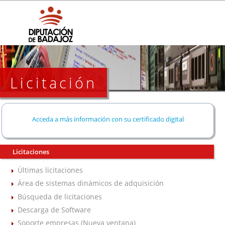
Licitación
Acceda a más información con su certificado digital
Licitaciones
Últimas licitaciones
Área de sistemas dinámicos de adquisición
Búsqueda de licitaciones
Descarga de Software
Soporte empresas (Nueva ventana)