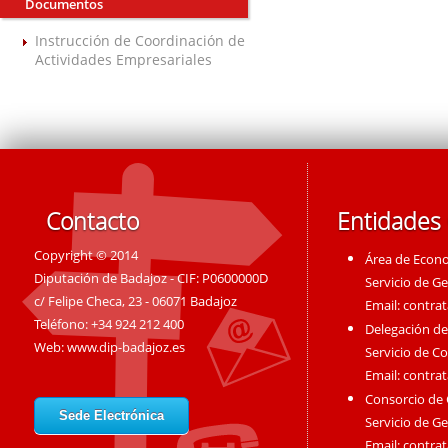
Documentos
Instrucción de Coordinación de
Actividades Empresariales
Contacto
Entidades
Copyright © 2014
Área de Econ
Diputación de Badajoz - CIF: P0600000D
Servicio de G
c/ Felipe Checa, 23 - 06071 Badajoz
Email:
contra
Teléfono: +34 924 212 400
Delegación de
Web:
www.dip-badajoz.es
Servicio de C
Email:
contra
Consorcio de
Sede Electrónica
Servicio de G
Email:
contra