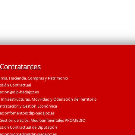
 Contratantes
omía, Hacienda, Compras y Patrimonio
estión Contractual
tacion@dip-badajoz.es
 Infraestructuras, Movilidad y Odenación del Territorio
ontratación y Gestión Económica
tacionfomento@dip-badajoz.es
 Gestión de Scios. Medioambientales PROMEDIO
estión Contractual de Diputación
tacionpromedio@dip-badajoz.es