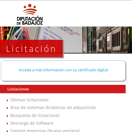
Licitación
Acceda a más información con su certificado digital
Licitaciones
Últimas licitaciones
Área de sistemas dinámicos de adquisición
Búsqueda de licitaciones
Descarga de Software
Soporte empresas (Nueva ventana)