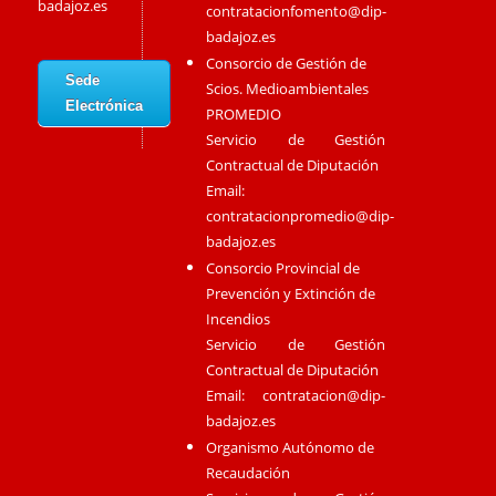
badajoz.es
contratacionfomento@dip-
badajoz.es
Consorcio de Gestión de
Sede
Scios. Medioambientales
Electrónica
PROMEDIO
Servicio de Gestión
Contractual de Diputación
Email:
contratacionpromedio@dip-
badajoz.es
Consorcio Provincial de
Prevención y Extinción de
Incendios
Servicio de Gestión
Contractual de Diputación
Email:
contratacion@dip-
badajoz.es
Organismo Autónomo de
Recaudación