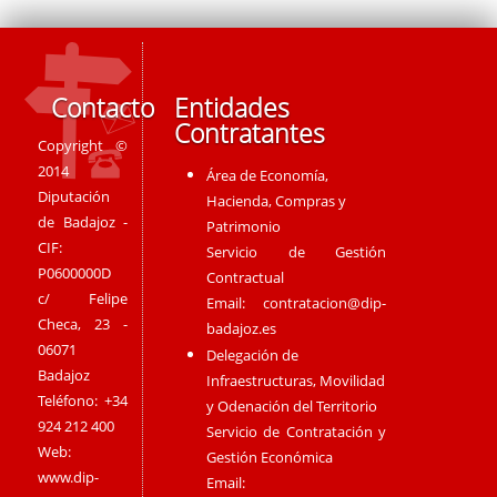
Contacto
Entidades
Contratantes
Copyright ©
2014
Área de Economía,
Diputación
Hacienda, Compras y
de Badajoz -
Patrimonio
CIF:
Servicio de Gestión
P0600000D
Contractual
c/ Felipe
Email:
contratacion@dip-
Checa, 23 -
badajoz.es
06071
Delegación de
Badajoz
Infraestructuras, Movilidad
Teléfono: +34
y Odenación del Territorio
924 212 400
Servicio de Contratación y
Web:
Gestión Económica
www.dip-
Email: