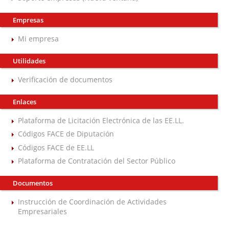
Empresas
Mi empresa
Utilidades
Verificación de documentos
Enlaces
Plataforma de Licitación Electrónica de las EE.LL.
Códigos FACE de Diputación
Códigos FACE de EE.LL
Plataforma de Contratación del Sector Público
Documentos
Instrucción de Coordinación de Actividades
Empresariales