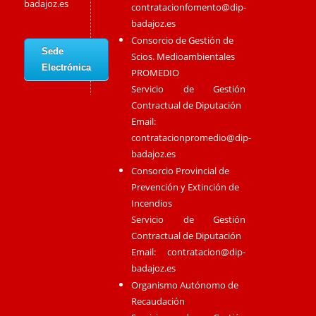
badajoz.es
contratacionfomento@dip-
badajoz.es
Consorcio de Gestión de
Sede
Scios. Medioambientales
Electrónica
PROMEDIO
Servicio de Gestión
Contractual de Diputación
Email:
contratacionpromedio@dip-
badajoz.es
Consorcio Provincial de
Prevención y Extinción de
Incendios
Servicio de Gestión
Contractual de Diputación
Email:
contratacion@dip-
badajoz.es
Organismo Autónomo de
Recaudación