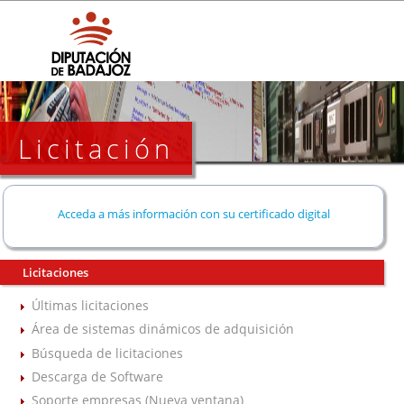
Licitación
Acceda a más información con su certificado digital
Licitaciones
Últimas licitaciones
Área de sistemas dinámicos de adquisición
Búsqueda de licitaciones
Descarga de Software
Soporte empresas (Nueva ventana)