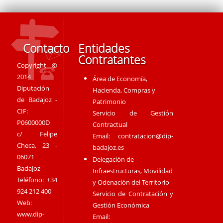
Contacto
Entidades
Contratantes
Copyright ©
2014
Área de Economía,
Diputación
Hacienda, Compras y
de Badajoz -
Patrimonio
CIF:
Servicio de Gestión
P0600000D
Contractual
c/ Felipe
Email:
contratacion@dip-
Checa, 23 -
badajoz.es
06071
Delegación de
Badajoz
Infraestructuras, Movilidad
Teléfono: +34
y Odenación del Territorio
924 212 400
Servicio de Contratación y
Web:
Gestión Económica
www.dip-
Email: