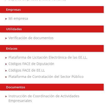
Empresas
Mi empresa
Utilidades
Verificación de documentos
Enlaces
Plataforma de Licitación Electrónica de las EE.LL.
Códigos FACE de Diputación
Códigos FACE de EE.LL
Plataforma de Contratación del Sector Público
Documentos
Instrucción de Coordinación de Actividades
Empresariales