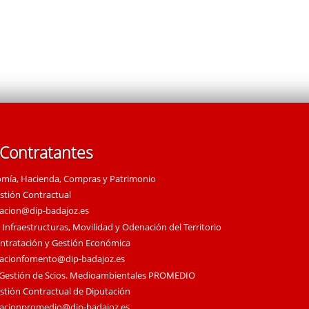
 Contratantes
omía, Hacienda, Compras y Patrimonio
estión Contractual
tacion@dip-badajoz.es
 Infraestructuras, Movilidad y Odenación del Territorio
ontratación y Gestión Económica
tacionfomento@dip-badajoz.es
 Gestión de Scios. Medioambientales PROMEDIO
estión Contractual de Diputación
tacionpromedio@dip-badajoz.es