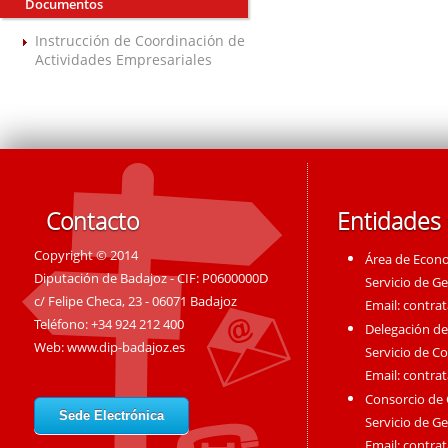
Documentos
Instrucción de Coordinación de
Actividades Empresariales
Contacto
Entidades
Copyright © 2014
Área de Econ
Diputación de Badajoz - CIF: P0600000D
Servicio de G
c/ Felipe Checa, 23 - 06071 Badajoz
Email:
contra
Teléfono: +34 924 212 400
Delegación de
Web:
www.dip-badajoz.es
Servicio de C
Email:
contra
Consorcio de
Sede Electrónica
Servicio de G
Email:
contra