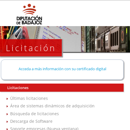
Licitación
Acceda a más información con su certificado digital
Licitaciones
Últimas licitaciones
Área de sistemas dinámicos de adquisición
Búsqueda de licitaciones
Descarga de Software
Soporte empresas (Nueva ventana)