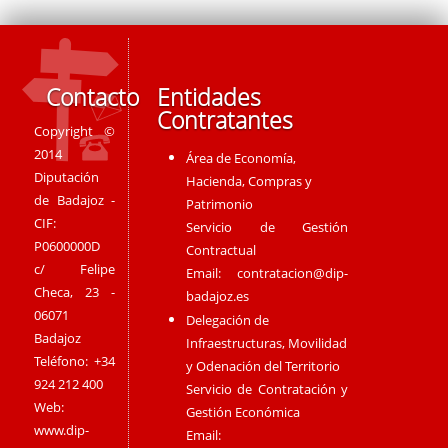
Contacto
Entidades
Contratantes
Copyright ©
2014
Área de Economía,
Diputación
Hacienda, Compras y
de Badajoz -
Patrimonio
CIF:
Servicio de Gestión
P0600000D
Contractual
c/ Felipe
Email:
contratacion@dip-
Checa, 23 -
badajoz.es
06071
Delegación de
Badajoz
Infraestructuras, Movilidad
Teléfono: +34
y Odenación del Territorio
924 212 400
Servicio de Contratación y
Web:
Gestión Económica
www.dip-
Email: