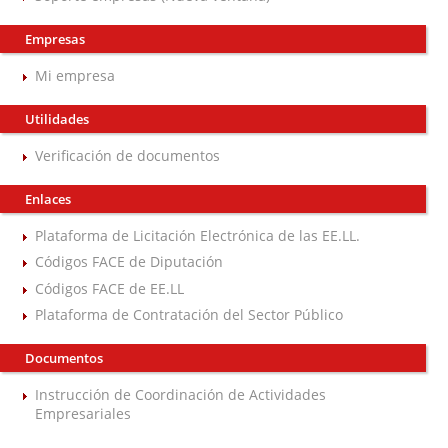
Empresas
Mi empresa
Utilidades
Verificación de documentos
Enlaces
Plataforma de Licitación Electrónica de las EE.LL.
Códigos FACE de Diputación
Códigos FACE de EE.LL
Plataforma de Contratación del Sector Público
Documentos
Instrucción de Coordinación de Actividades
Empresariales