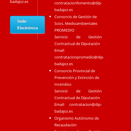
badajoz.es
contratacionfomento@dip-
badajoz.es
Consorcio de Gestión de
Sede
Scios. Medioambientales
Electrónica
PROMEDIO
Servicio de Gestión
Contractual de Diputación
Email:
contratacionpromedio@dip-
badajoz.es
Consorcio Provincial de
Prevención y Extinción de
Incendios
Servicio de Gestión
Contractual de Diputación
Email:
contratacion@dip-
badajoz.es
Organismo Autónomo de
Recaudación