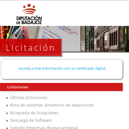
Licitación
Acceda a más información con su certificado digital
Licitaciones
Últimas licitaciones
Área de sistemas dinámicos de adquisición
Búsqueda de licitaciones
Descarga de Software
Soporte empresas (Nueva ventana)