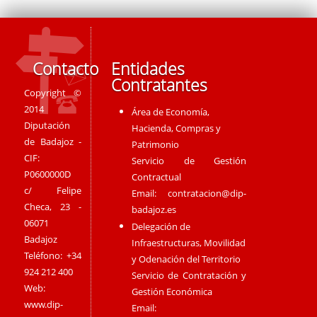
Contacto
Entidades
Contratantes
Copyright ©
2014
Área de Economía,
Diputación
Hacienda, Compras y
de Badajoz -
Patrimonio
CIF:
Servicio de Gestión
P0600000D
Contractual
c/ Felipe
Email:
contratacion@dip-
Checa, 23 -
badajoz.es
06071
Delegación de
Badajoz
Infraestructuras, Movilidad
Teléfono: +34
y Odenación del Territorio
924 212 400
Servicio de Contratación y
Web:
Gestión Económica
www.dip-
Email: