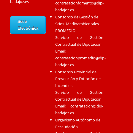
badajoz.es
contratacionfomento@dip-
badajoz.es
Consorcio de Gestión de
Sede
Scios. Medioambientales
Electrónica
PROMEDIO
Servicio de Gestión
Contractual de Diputación
Email:
contratacionpromedio@dip-
badajoz.es
Consorcio Provincial de
Prevención y Extinción de
Incendios
Servicio de Gestión
Contractual de Diputación
Email:
contratacion@dip-
badajoz.es
Organismo Autónomo de
Recaudación