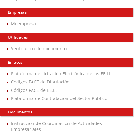
Empresas
Mi empresa
Utilidades
Verificación de documentos
Enlaces
Plataforma de Licitación Electrónica de las EE.LL.
Códigos FACE de Diputación
Códigos FACE de EE.LL
Plataforma de Contratación del Sector Público
Documentos
Instrucción de Coordinación de Actividades
Empresariales