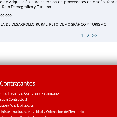
o de Adquisición para selección de proveedores de diseño, fabri
l, Reto Demográfico y Turismo
300.000
EA DE DESARROLLO RURAL, RETO DEMOGRÁFICO Y TURISMO
1
2
>>
 Contratantes
omía, Hacienda, Compras y Patrimonio
estión Contractual
tacion@dip-badajoz.es
 Infraestructuras, Movilidad y Odenación del Territorio