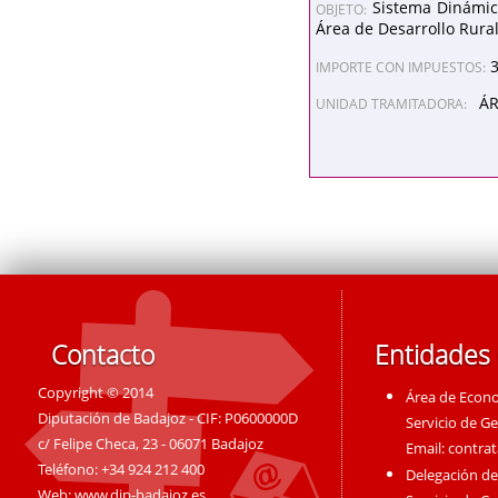
Sistema Dinámic
OBJETO:
Área de Desarrollo Rura
IMPORTE CON IMPUESTOS:
ÁR
UNIDAD TRAMITADORA:
Contacto
Entidades
Copyright © 2014
Área de Econ
Diputación de Badajoz - CIF: P0600000D
Servicio de G
c/ Felipe Checa, 23 - 06071 Badajoz
Email:
contra
Teléfono: +34 924 212 400
Delegación de
Web:
www.dip-badajoz.es