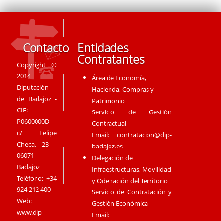
Contacto
Entidades
Contratantes
Copyright ©
2014
Área de Economía,
Diputación
Hacienda, Compras y
de Badajoz -
Patrimonio
CIF:
Servicio de Gestión
P0600000D
Contractual
c/ Felipe
Email:
contratacion@dip-
Checa, 23 -
badajoz.es
06071
Delegación de
Badajoz
Infraestructuras, Movilidad
Teléfono: +34
y Odenación del Territorio
924 212 400
Servicio de Contratación y
Web:
Gestión Económica
www.dip-
Email: