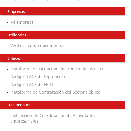
Empresas
Mi empresa
Utilidades
Verificación de documentos
Enlaces
Plataforma de Licitación Electrónica de las EE.LL.
Códigos FACE de Diputación
Códigos FACE de EE.LL
Plataforma de Contratación del Sector Público
Documentos
Instrucción de Coordinación de Actividades
Empresariales