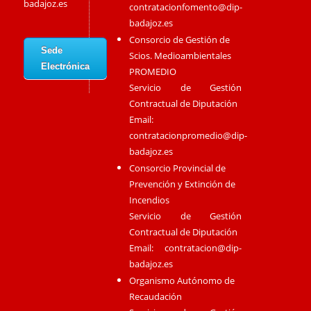
badajoz.es
contratacionfomento@dip-
badajoz.es
Consorcio de Gestión de
Sede
Scios. Medioambientales
Electrónica
PROMEDIO
Servicio de Gestión
Contractual de Diputación
Email:
contratacionpromedio@dip-
badajoz.es
Consorcio Provincial de
Prevención y Extinción de
Incendios
Servicio de Gestión
Contractual de Diputación
Email:
contratacion@dip-
badajoz.es
Organismo Autónomo de
Recaudación