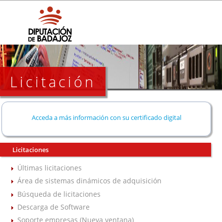
Licitación
Acceda a más información con su certificado digital
Licitaciones
Últimas licitaciones
Área de sistemas dinámicos de adquisición
Búsqueda de licitaciones
Descarga de Software
Soporte empresas (Nueva ventana)