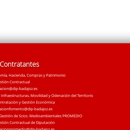
 Contratantes
omía, Hacienda, Compras y Patrimonio
estión Contractual
tacion@dip-badajoz.es
 Infraestructuras, Movilidad y Odenación del Territorio
ontratación y Gestión Económica
tacionfomento@dip-badajoz.es
 Gestión de Scios. Medioambientales PROMEDIO
estión Contractual de Diputación
tacionpromedio@dip-badajoz.es