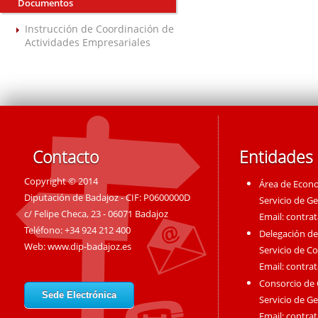
Documentos
Instrucción de Coordinación de
Actividades Empresariales
Contacto
Entidades
Copyright © 2014
Área de Econ
Diputación de Badajoz - CIF: P0600000D
Servicio de G
c/ Felipe Checa, 23 - 06071 Badajoz
Email:
contra
Teléfono: +34 924 212 400
Delegación de
Web:
www.dip-badajoz.es
Servicio de C
Email:
contra
Consorcio de
Sede Electrónica
Servicio de G
Email:
contra