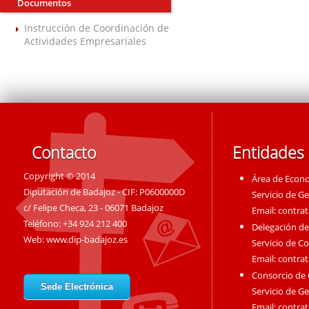
Documentos
Instrucción de Coordinación de
Actividades Empresariales
Contacto
Entidades
Copyright © 2014
Área de Econ
Diputación de Badajoz - CIF: P0600000D
Servicio de G
c/ Felipe Checa, 23 - 06071 Badajoz
Email:
contra
Teléfono: +34 924 212 400
Delegación de
Web:
www.dip-badajoz.es
Servicio de C
Email:
contra
Consorcio de
Sede Electrónica
Servicio de G
Email:
contra