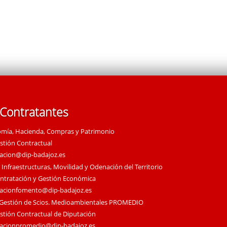
 Contratantes
omía, Hacienda, Compras y Patrimonio
estión Contractual
tacion@dip-badajoz.es
 Infraestructuras, Movilidad y Odenación del Territorio
ontratación y Gestión Económica
tacionfomento@dip-badajoz.es
 Gestión de Scios. Medioambientales PROMEDIO
estión Contractual de Diputación
tacionpromedio@dip-badajoz.es