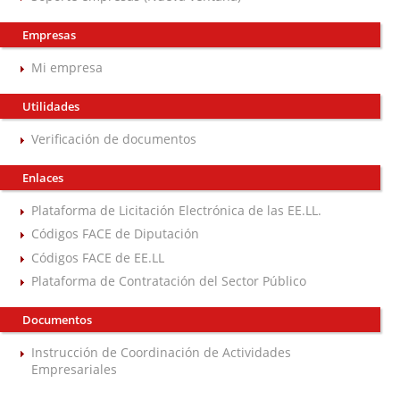
Empresas
Mi empresa
Utilidades
Verificación de documentos
Enlaces
Plataforma de Licitación Electrónica de las EE.LL.
Códigos FACE de Diputación
Códigos FACE de EE.LL
Plataforma de Contratación del Sector Público
Documentos
Instrucción de Coordinación de Actividades
Empresariales