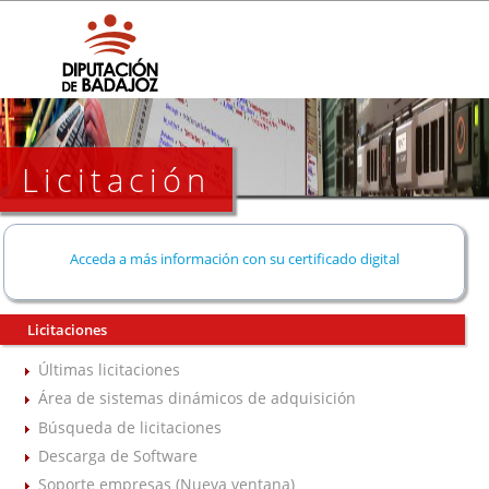
Licitación
Acceda a más información con su certificado digital
Licitaciones
Últimas licitaciones
Área de sistemas dinámicos de adquisición
Búsqueda de licitaciones
Descarga de Software
Soporte empresas (Nueva ventana)