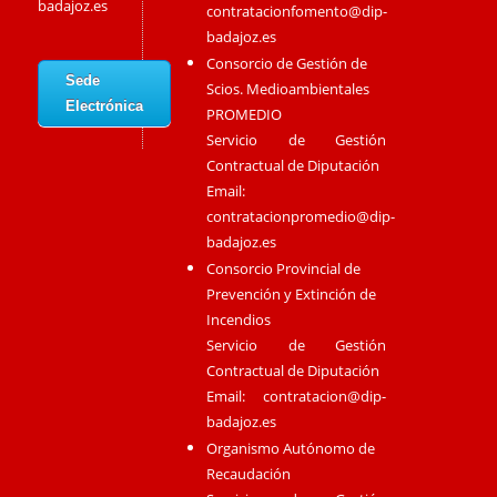
badajoz.es
contratacionfomento@dip-
badajoz.es
Consorcio de Gestión de
Sede
Scios. Medioambientales
Electrónica
PROMEDIO
Servicio de Gestión
Contractual de Diputación
Email:
contratacionpromedio@dip-
badajoz.es
Consorcio Provincial de
Prevención y Extinción de
Incendios
Servicio de Gestión
Contractual de Diputación
Email:
contratacion@dip-
badajoz.es
Organismo Autónomo de
Recaudación