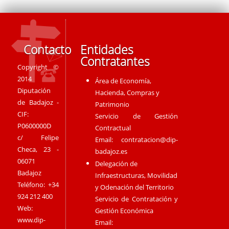
Contacto
Entidades
Contratantes
Copyright ©
2014
Área de Economía,
Diputación
Hacienda, Compras y
de Badajoz -
Patrimonio
CIF:
Servicio de Gestión
P0600000D
Contractual
c/ Felipe
Email:
contratacion@dip-
Checa, 23 -
badajoz.es
06071
Delegación de
Badajoz
Infraestructuras, Movilidad
Teléfono: +34
y Odenación del Territorio
924 212 400
Servicio de Contratación y
Web:
Gestión Económica
www.dip-
Email: