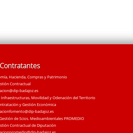
 Contratantes
omía, Hacienda, Compras y Patrimonio
estión Contractual
tacion@dip-badajoz.es
 Infraestructuras, Movilidad y Odenación del Territorio
ontratación y Gestión Económica
tacionfomento@dip-badajoz.es
 Gestión de Scios. Medioambientales PROMEDIO
estión Contractual de Diputación
tacionpromedio@dip-badajoz.es