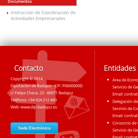
Documentos
Instrucción de Coordinación de
Actividades Empresariales
Contacto
Entidades
Copyright © 2014
Área de Econ
Diputación de Badajoz - CIF: P0600000D
Servicio de G
c/ Felipe Checa, 23 - 06071 Badajoz
Email:
contra
Teléfono: +34 924 212 400
Delegación de
Web:
www.dip-badajoz.es
Servicio de C
Email:
contra
Consorcio de
Sede Electrónica
Servicio de G
Email:
contra