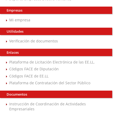
Empresas
Mi empresa
Utilidades
Verificación de documentos
Enlaces
Plataforma de Licitación Electrónica de las EE.LL.
Códigos FACE de Diputación
Códigos FACE de EE.LL
Plataforma de Contratación del Sector Público
Documentos
Instrucción de Coordinación de Actividades
Empresariales