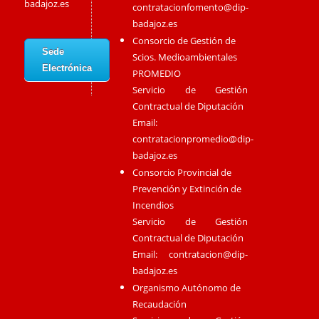
badajoz.es
contratacionfomento@dip-
badajoz.es
Consorcio de Gestión de
Sede
Scios. Medioambientales
Electrónica
PROMEDIO
Servicio de Gestión
Contractual de Diputación
Email:
contratacionpromedio@dip-
badajoz.es
Consorcio Provincial de
Prevención y Extinción de
Incendios
Servicio de Gestión
Contractual de Diputación
Email:
contratacion@dip-
badajoz.es
Organismo Autónomo de
Recaudación