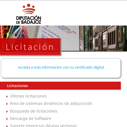
Licitación
Acceda a más información con su certificado digital
Licitaciones
Últimas licitaciones
Área de sistemas dinámicos de adquisición
Búsqueda de licitaciones
Descarga de Software
Soporte empresas (Nueva ventana)