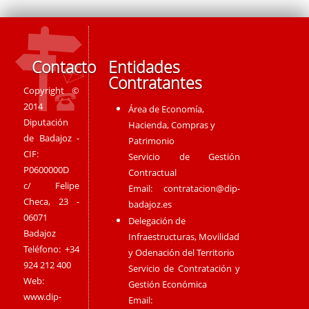
Contacto
Entidades
Contratantes
Copyright ©
2014
Área de Economía,
Diputación
Hacienda, Compras y
de Badajoz -
Patrimonio
CIF:
Servicio de Gestión
P0600000D
Contractual
c/ Felipe
Email:
contratacion@dip-
Checa, 23 -
badajoz.es
06071
Delegación de
Badajoz
Infraestructuras, Movilidad
Teléfono: +34
y Odenación del Territorio
924 212 400
Servicio de Contratación y
Web:
Gestión Económica
www.dip-
Email: