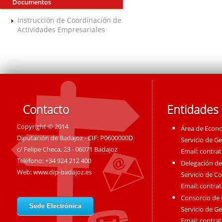
Documentos
Instrucción de Coordinación de
Actividades Empresariales
Contacto
Entidades
Copyright © 2014
Área de Econ
Diputación de Badajoz - CIF: P0600000D
Servicio de G
c/ Felipe Checa, 23 - 06071 Badajoz
Email:
contra
Teléfono: +34 924 212 400
Delegación de
Web:
www.dip-badajoz.es
Servicio de C
Email:
contra
Consorcio de
Sede Electrónica
Servicio de G
Email:
contra