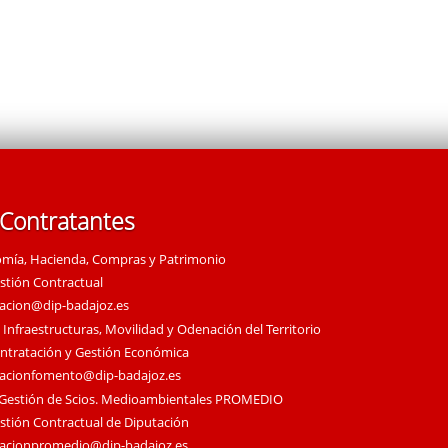
 Contratantes
omía, Hacienda, Compras y Patrimonio
estión Contractual
tacion@dip-badajoz.es
 Infraestructuras, Movilidad y Odenación del Territorio
ontratación y Gestión Económica
tacionfomento@dip-badajoz.es
 Gestión de Scios. Medioambientales PROMEDIO
estión Contractual de Diputación
tacionpromedio@dip-badajoz.es