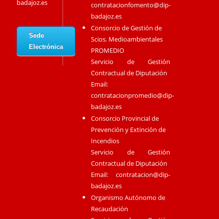
badajoz.es
contratacionfomento@dip-
badajoz.es
Consorcio de Gestión de
Sede
Scios. Medioambientales
Electrónica
PROMEDIO
Servicio de Gestión
Contractual de Diputación
Email:
contratacionpromedio@dip-
badajoz.es
Consorcio Provincial de
Prevención y Extinción de
Incendios
Servicio de Gestión
Contractual de Diputación
Email:
contratacion@dip-
badajoz.es
Organismo Autónomo de
Recaudación