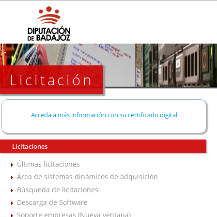
Licitación
Acceda a más información con su certificado digital
Licitaciones
Últimas licitaciones
Área de sistemas dinámicos de adquisición
Búsqueda de licitaciones
Descarga de Software
Soporte empresas (Nueva ventana)