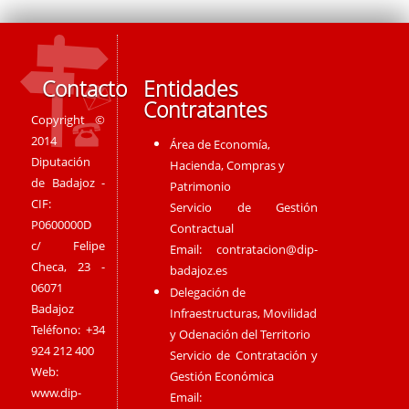
Contacto
Entidades
Contratantes
Copyright ©
2014
Área de Economía,
Diputación
Hacienda, Compras y
de Badajoz -
Patrimonio
CIF:
Servicio de Gestión
P0600000D
Contractual
c/ Felipe
Email:
contratacion@dip-
Checa, 23 -
badajoz.es
06071
Delegación de
Badajoz
Infraestructuras, Movilidad
Teléfono: +34
y Odenación del Territorio
924 212 400
Servicio de Contratación y
Web:
Gestión Económica
www.dip-
Email: