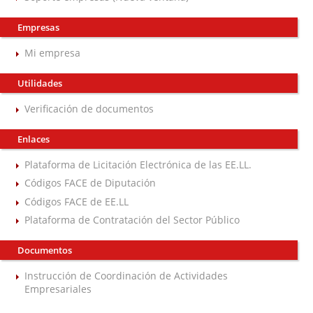
Empresas
Mi empresa
Utilidades
Verificación de documentos
Enlaces
Plataforma de Licitación Electrónica de las EE.LL.
Códigos FACE de Diputación
Códigos FACE de EE.LL
Plataforma de Contratación del Sector Público
Documentos
Instrucción de Coordinación de Actividades
Empresariales