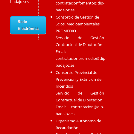
badajoz.es
contratacionfomento@dip-
badajoz.es
Consorcio de Gestión de
Sede
Scios. Medioambientales
Electrónica
PROMEDIO
Servicio de Gestión
Contractual de Diputación
Email:
contratacionpromedio@dip-
badajoz.es
Consorcio Provincial de
Prevención y Extinción de
Incendios
Servicio de Gestión
Contractual de Diputación
Email:
contratacion@dip-
badajoz.es
Organismo Autónomo de
Recaudación