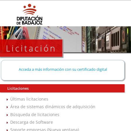
Licitación
Acceda a más información con su certificado digital
Licitaciones
Últimas licitaciones
Área de sistemas dinámicos de adquisición
Búsqueda de licitaciones
Descarga de Software
Soporte empresas (Nueva ventana)