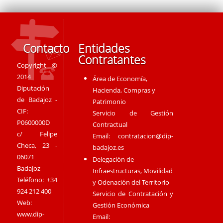
Contacto
Entidades
Contratantes
Copyright ©
2014
Área de Economía,
Diputación
Hacienda, Compras y
de Badajoz -
Patrimonio
CIF:
Servicio de Gestión
P0600000D
Contractual
c/ Felipe
Email:
contratacion@dip-
Checa, 23 -
badajoz.es
06071
Delegación de
Badajoz
Infraestructuras, Movilidad
Teléfono: +34
y Odenación del Territorio
924 212 400
Servicio de Contratación y
Web:
Gestión Económica
www.dip-
Email: