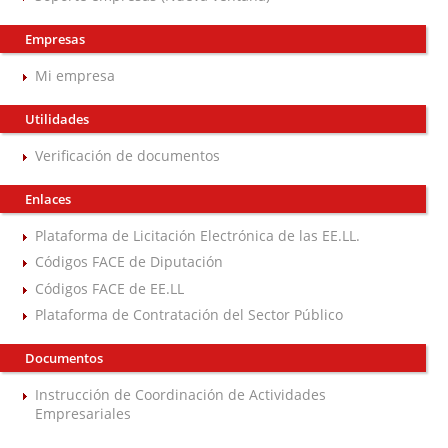
Empresas
Mi empresa
Utilidades
Verificación de documentos
Enlaces
Plataforma de Licitación Electrónica de las EE.LL.
Códigos FACE de Diputación
Códigos FACE de EE.LL
Plataforma de Contratación del Sector Público
Documentos
Instrucción de Coordinación de Actividades
Empresariales