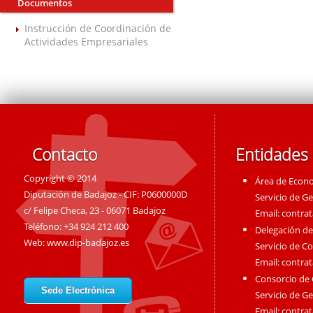
Documentos
Instrucción de Coordinación de
Actividades Empresariales
Contacto
Entidades
Copyright © 2014
Área de Econ
Diputación de Badajoz - CIF: P0600000D
Servicio de G
c/ Felipe Checa, 23 - 06071 Badajoz
Email:
contra
Teléfono: +34 924 212 400
Delegación de
Web:
www.dip-badajoz.es
Servicio de C
Email:
contra
Consorcio de
Sede Electrónica
Servicio de G
Email:
contra