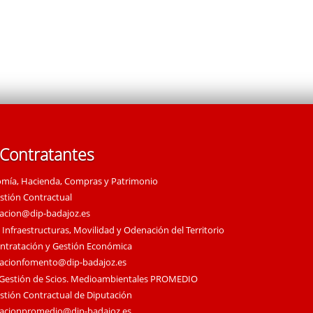
 Contratantes
omía, Hacienda, Compras y Patrimonio
estión Contractual
tacion@dip-badajoz.es
 Infraestructuras, Movilidad y Odenación del Territorio
ontratación y Gestión Económica
tacionfomento@dip-badajoz.es
 Gestión de Scios. Medioambientales PROMEDIO
estión Contractual de Diputación
tacionpromedio@dip-badajoz.es