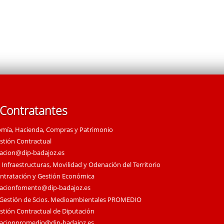
 Contratantes
omía, Hacienda, Compras y Patrimonio
estión Contractual
tacion@dip-badajoz.es
 Infraestructuras, Movilidad y Odenación del Territorio
ontratación y Gestión Económica
tacionfomento@dip-badajoz.es
 Gestión de Scios. Medioambientales PROMEDIO
estión Contractual de Diputación
tacionpromedio@dip-badajoz.es