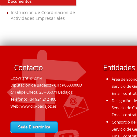
Documentos
Instrucción de Coordinación de
Actividades Empresariales
Contacto
Entidades
Copyright © 2014
Área de Econ
Diputación de Badajoz - CIF: P0600000D
Servicio de G
c/ Felipe Checa, 23 - 06071 Badajoz
Email:
contra
Teléfono: +34 924 212 400
Delegación de
Web:
www.dip-badajoz.es
Servicio de C
Email:
contra
Consorcio de
Sede Electrónica
Servicio de G
Email:
contra