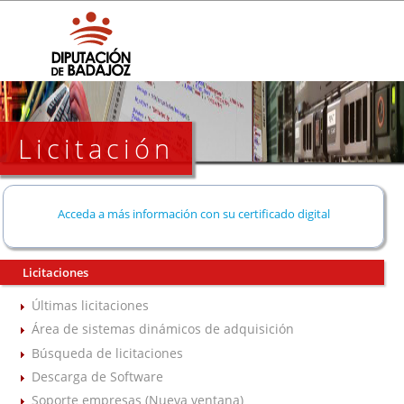
Licitación
Acceda a más información con su certificado digital
Licitaciones
Últimas licitaciones
Área de sistemas dinámicos de adquisición
Búsqueda de licitaciones
Descarga de Software
Soporte empresas (Nueva ventana)