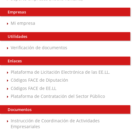
Empresas
Mi empresa
Utilidades
Verificación de documentos
Enlaces
Plataforma de Licitación Electrónica de las EE.LL.
Códigos FACE de Diputación
Códigos FACE de EE.LL
Plataforma de Contratación del Sector Público
Documentos
Instrucción de Coordinación de Actividades
Empresariales