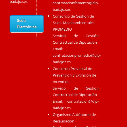
badajoz.es
contratacionfomento@dip-
badajoz.es
Consorcio de Gestión de
Sede
Scios. Medioambientales
Electrónica
PROMEDIO
Servicio de Gestión
Contractual de Diputación
Email:
contratacionpromedio@dip-
badajoz.es
Consorcio Provincial de
Prevención y Extinción de
Incendios
Servicio de Gestión
Contractual de Diputación
Email:
contratacion@dip-
badajoz.es
Organismo Autónomo de
Recaudación