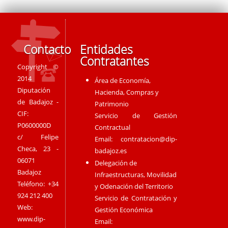
Contacto
Entidades
Contratantes
Copyright ©
2014
Área de Economía,
Diputación
Hacienda, Compras y
de Badajoz -
Patrimonio
CIF:
Servicio de Gestión
P0600000D
Contractual
c/ Felipe
Email:
contratacion@dip-
Checa, 23 -
badajoz.es
06071
Delegación de
Badajoz
Infraestructuras, Movilidad
Teléfono: +34
y Odenación del Territorio
924 212 400
Servicio de Contratación y
Web:
Gestión Económica
www.dip-
Email: