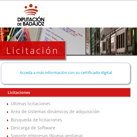
Licitación
Acceda a más información con su certificado digital
Licitaciones
Últimas licitaciones
Área de sistemas dinámicos de adquisición
Búsqueda de licitaciones
Descarga de Software
Soporte empresas (Nueva ventana)