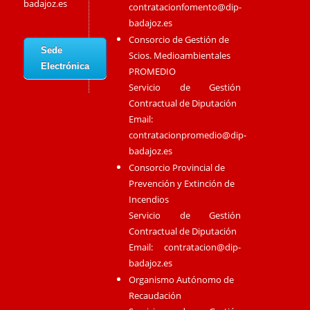
badajoz.es
contratacionfomento@dip-
badajoz.es
Consorcio de Gestión de
Sede
Scios. Medioambientales
Electrónica
PROMEDIO
Servicio de Gestión
Contractual de Diputación
Email:
contratacionpromedio@dip-
badajoz.es
Consorcio Provincial de
Prevención y Extinción de
Incendios
Servicio de Gestión
Contractual de Diputación
Email:
contratacion@dip-
badajoz.es
Organismo Autónomo de
Recaudación