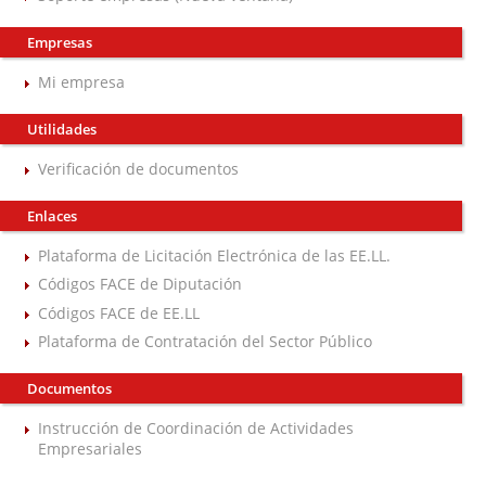
Empresas
Mi empresa
Utilidades
Verificación de documentos
Enlaces
Plataforma de Licitación Electrónica de las EE.LL.
Códigos FACE de Diputación
Códigos FACE de EE.LL
Plataforma de Contratación del Sector Público
Documentos
Instrucción de Coordinación de Actividades
Empresariales