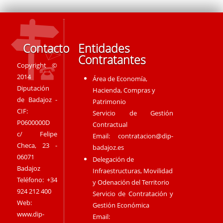
Contacto
Entidades
Contratantes
Copyright ©
2014
Área de Economía,
Diputación
Hacienda, Compras y
de Badajoz -
Patrimonio
CIF:
Servicio de Gestión
P0600000D
Contractual
c/ Felipe
Email:
contratacion@dip-
Checa, 23 -
badajoz.es
06071
Delegación de
Badajoz
Infraestructuras, Movilidad
Teléfono: +34
y Odenación del Territorio
924 212 400
Servicio de Contratación y
Web:
Gestión Económica
www.dip-
Email: