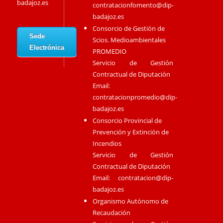
badajoz.es
contratacionfomento@dip-
badajoz.es
Consorcio de Gestión de
Sede
Scios. Medioambientales
Electrónica
PROMEDIO
Servicio de Gestión
Contractual de Diputación
Email:
contratacionpromedio@dip-
badajoz.es
Consorcio Provincial de
Prevención y Extinción de
Incendios
Servicio de Gestión
Contractual de Diputación
Email:
contratacion@dip-
badajoz.es
Organismo Autónomo de
Recaudación