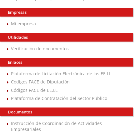
Empresas
Mi empresa
Utilidades
Verificación de documentos
Enlaces
Plataforma de Licitación Electrónica de las EE.LL.
Códigos FACE de Diputación
Códigos FACE de EE.LL
Plataforma de Contratación del Sector Público
Documentos
Instrucción de Coordinación de Actividades
Empresariales