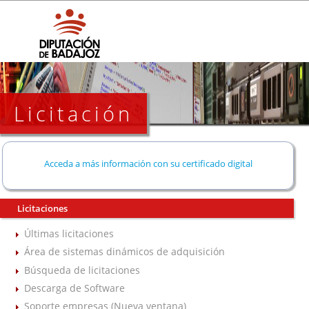
Licitación
Acceda a más información con su certificado digital
Licitaciones
Últimas licitaciones
Área de sistemas dinámicos de adquisición
Búsqueda de licitaciones
Descarga de Software
Soporte empresas (Nueva ventana)