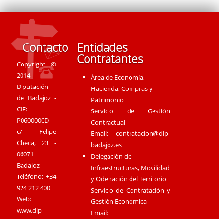
Contacto
Entidades
Contratantes
Copyright ©
2014
Área de Economía,
Diputación
Hacienda, Compras y
de Badajoz -
Patrimonio
CIF:
Servicio de Gestión
P0600000D
Contractual
c/ Felipe
Email:
contratacion@dip-
Checa, 23 -
badajoz.es
06071
Delegación de
Badajoz
Infraestructuras, Movilidad
Teléfono: +34
y Odenación del Territorio
924 212 400
Servicio de Contratación y
Web:
Gestión Económica
www.dip-
Email: