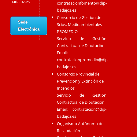
badajoz.es
contratacionfomento@dip-
badajoz.es
Consorcio de Gestión de
Sede
Scios. Medioambientales
Electrónica
PROMEDIO
Servicio de Gestión
Contractual de Diputación
Email:
contratacionpromedio@dip-
badajoz.es
Consorcio Provincial de
Prevención y Extinción de
Incendios
Servicio de Gestión
Contractual de Diputación
Email:
contratacion@dip-
badajoz.es
Organismo Autónomo de
Recaudación