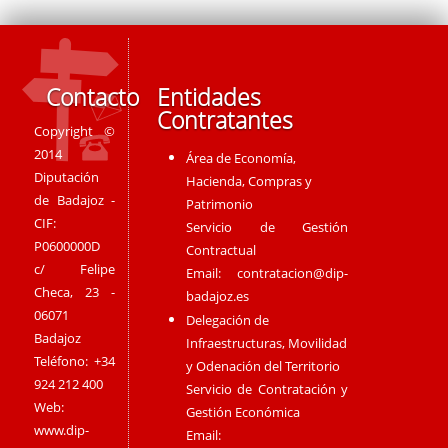
Contacto
Entidades
Contratantes
Copyright ©
2014
Área de Economía,
Diputación
Hacienda, Compras y
de Badajoz -
Patrimonio
CIF:
Servicio de Gestión
P0600000D
Contractual
c/ Felipe
Email:
contratacion@dip-
Checa, 23 -
badajoz.es
06071
Delegación de
Badajoz
Infraestructuras, Movilidad
Teléfono: +34
y Odenación del Territorio
924 212 400
Servicio de Contratación y
Web:
Gestión Económica
www.dip-
Email: