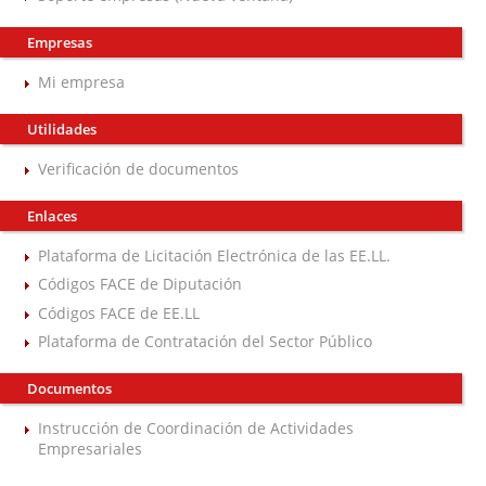
Empresas
Mi empresa
Utilidades
Verificación de documentos
Enlaces
Plataforma de Licitación Electrónica de las EE.LL.
Códigos FACE de Diputación
Códigos FACE de EE.LL
Plataforma de Contratación del Sector Público
Documentos
Instrucción de Coordinación de Actividades
Empresariales