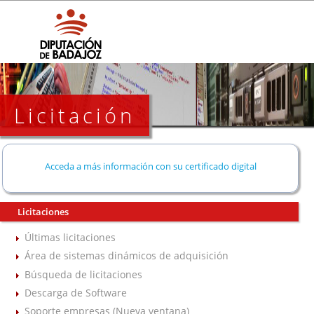
Licitación
Acceda a más información con su certificado digital
Licitaciones
Últimas licitaciones
Área de sistemas dinámicos de adquisición
Búsqueda de licitaciones
Descarga de Software
Soporte empresas (Nueva ventana)