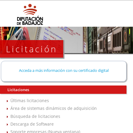
Licitación
Acceda a más información con su certificado digital
Licitaciones
Últimas licitaciones
Área de sistemas dinámicos de adquisición
Búsqueda de licitaciones
Descarga de Software
Soporte empresas (Nueva ventana)