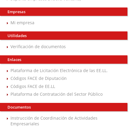
Empresas
Mi empresa
Utilidades
Verificación de documentos
Enlaces
Plataforma de Licitación Electrónica de las EE.LL.
Códigos FACE de Diputación
Códigos FACE de EE.LL
Plataforma de Contratación del Sector Público
Documentos
Instrucción de Coordinación de Actividades
Empresariales