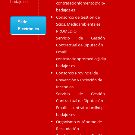
badajoz.es
contratacionfomento@dip-
badajoz.es
Consorcio de Gestión de
Sede
Scios. Medioambientales
Electrónica
PROMEDIO
Servicio de Gestión
Contractual de Diputación
Email:
contratacionpromedio@dip-
badajoz.es
Consorcio Provincial de
Prevención y Extinción de
Incendios
Servicio de Gestión
Contractual de Diputación
Email:
contratacion@dip-
badajoz.es
Organismo Autónomo de
Recaudación