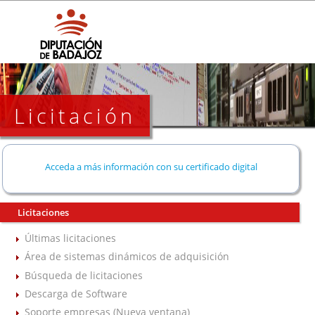
Licitación
Acceda a más información con su certificado digital
Licitaciones
Últimas licitaciones
Área de sistemas dinámicos de adquisición
Búsqueda de licitaciones
Descarga de Software
Soporte empresas (Nueva ventana)