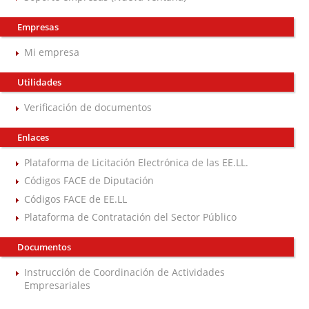
Empresas
Mi empresa
Utilidades
Verificación de documentos
Enlaces
Plataforma de Licitación Electrónica de las EE.LL.
Códigos FACE de Diputación
Códigos FACE de EE.LL
Plataforma de Contratación del Sector Público
Documentos
Instrucción de Coordinación de Actividades
Empresariales