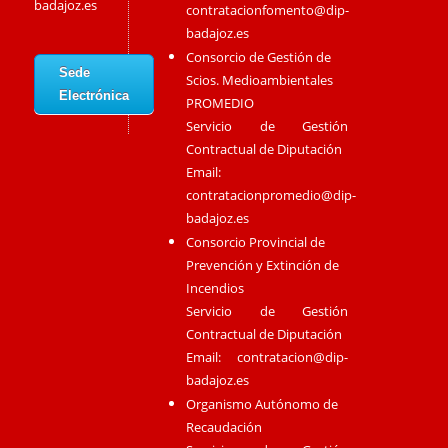
badajoz.es
contratacionfomento@dip-
badajoz.es
Consorcio de Gestión de
Sede
Scios. Medioambientales
Electrónica
PROMEDIO
Servicio de Gestión
Contractual de Diputación
Email:
contratacionpromedio@dip-
badajoz.es
Consorcio Provincial de
Prevención y Extinción de
Incendios
Servicio de Gestión
Contractual de Diputación
Email:
contratacion@dip-
badajoz.es
Organismo Autónomo de
Recaudación