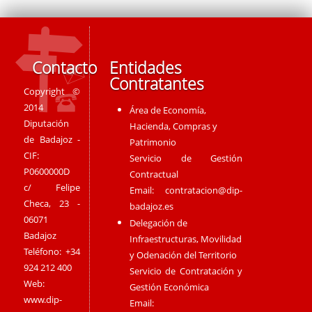
Contacto
Entidades
Contratantes
Copyright ©
2014
Área de Economía,
Diputación
Hacienda, Compras y
de Badajoz -
Patrimonio
CIF:
Servicio de Gestión
P0600000D
Contractual
c/ Felipe
Email:
contratacion@dip-
Checa, 23 -
badajoz.es
06071
Delegación de
Badajoz
Infraestructuras, Movilidad
Teléfono: +34
y Odenación del Territorio
924 212 400
Servicio de Contratación y
Web:
Gestión Económica
www.dip-
Email: