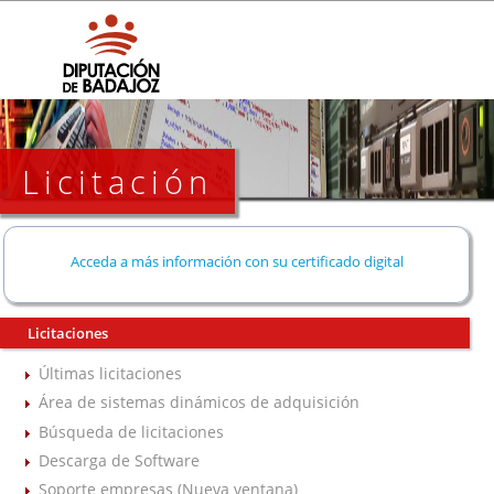
Licitación
Acceda a más información con su certificado digital
Licitaciones
Últimas licitaciones
Área de sistemas dinámicos de adquisición
Búsqueda de licitaciones
Descarga de Software
Soporte empresas (Nueva ventana)