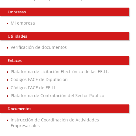
Empresas
Mi empresa
Utilidades
Verificación de documentos
Enlaces
Plataforma de Licitación Electrónica de las EE.LL.
Códigos FACE de Diputación
Códigos FACE de EE.LL
Plataforma de Contratación del Sector Público
Documentos
Instrucción de Coordinación de Actividades
Empresariales