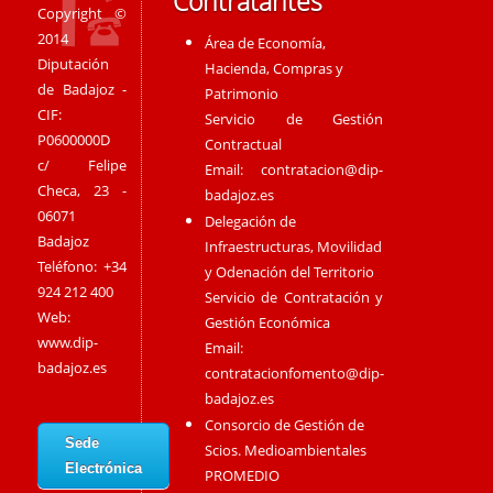
Contratantes
Copyright ©
2014
Área de Economía,
Diputación
Hacienda, Compras y
de Badajoz -
Patrimonio
CIF:
Servicio de Gestión
P0600000D
Contractual
c/ Felipe
Email:
contratacion@dip-
Checa, 23 -
badajoz.es
06071
Delegación de
Badajoz
Infraestructuras, Movilidad
Teléfono: +34
y Odenación del Territorio
924 212 400
Servicio de Contratación y
Web:
Gestión Económica
www.dip-
Email:
badajoz.es
contratacionfomento@dip-
badajoz.es
Consorcio de Gestión de
Sede
Scios. Medioambientales
Electrónica
PROMEDIO