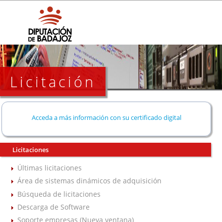
Licitación
Acceda a más información con su certificado digital
Licitaciones
Últimas licitaciones
Área de sistemas dinámicos de adquisición
Búsqueda de licitaciones
Descarga de Software
Soporte empresas (Nueva ventana)