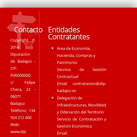
Contacto
Entidades
Contratantes
Copyright ©
2014
Área de Economía,
Diputación
Hacienda, Compras y
de Badajoz -
Patrimonio
CIF:
Servicio de Gestión
P0600000D
Contractual
c/ Felipe
Email:
contratacion@dip-
Checa, 23 -
badajoz.es
06071
Delegación de
Badajoz
Infraestructuras, Movilidad
Teléfono: +34
y Odenación del Territorio
924 212 400
Servicio de Contratación y
Web:
Gestión Económica
www.dip-
Email: