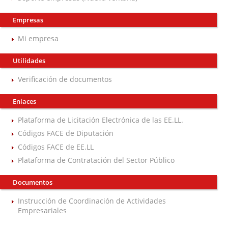
Empresas
Mi empresa
Utilidades
Verificación de documentos
Enlaces
Plataforma de Licitación Electrónica de las EE.LL.
Códigos FACE de Diputación
Códigos FACE de EE.LL
Plataforma de Contratación del Sector Público
Documentos
Instrucción de Coordinación de Actividades
Empresariales