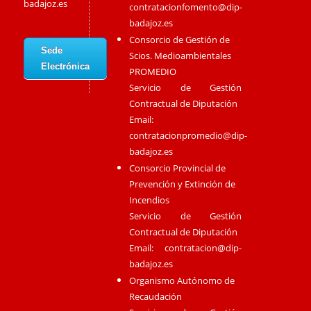
badajoz.es
contratacionfomento@dip-
badajoz.es
Consorcio de Gestión de
Sede
Scios. Medioambientales
Electrónica
PROMEDIO
Servicio de Gestión
Contractual de Diputación
Email:
contratacionpromedio@dip-
badajoz.es
Consorcio Provincial de
Prevención y Extinción de
Incendios
Servicio de Gestión
Contractual de Diputación
Email:
contratacion@dip-
badajoz.es
Organismo Autónomo de
Recaudación