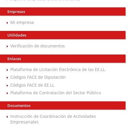
Empresas
Mi empresa
Utilidades
Verificación de documentos
Enlaces
Plataforma de Licitación Electrónica de las EE.LL.
Códigos FACE de Diputación
Códigos FACE de EE.LL
Plataforma de Contratación del Sector Público
Documentos
Instrucción de Coordinación de Actividades
Empresariales