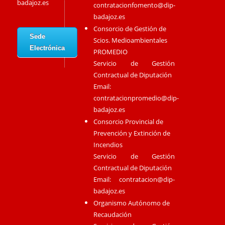
badajoz.es
contratacionfomento@dip-
badajoz.es
Consorcio de Gestión de
Sede
Scios. Medioambientales
Electrónica
PROMEDIO
Servicio de Gestión
Contractual de Diputación
Email:
contratacionpromedio@dip-
badajoz.es
Consorcio Provincial de
Prevención y Extinción de
Incendios
Servicio de Gestión
Contractual de Diputación
Email:
contratacion@dip-
badajoz.es
Organismo Autónomo de
Recaudación