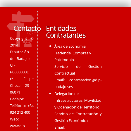
Contacto
Entidades
Contratantes
Copyright ©
2014
Área de Economía,
Diputación
Hacienda, Compras y
de Badajoz -
Patrimonio
CIF:
Servicio de Gestión
P0600000D
Contractual
c/ Felipe
Email:
contratacion@dip-
Checa, 23 -
badajoz.es
06071
Delegación de
Badajoz
Infraestructuras, Movilidad
Teléfono: +34
y Odenación del Territorio
924 212 400
Servicio de Contratación y
Web:
Gestión Económica
www.dip-
Email: