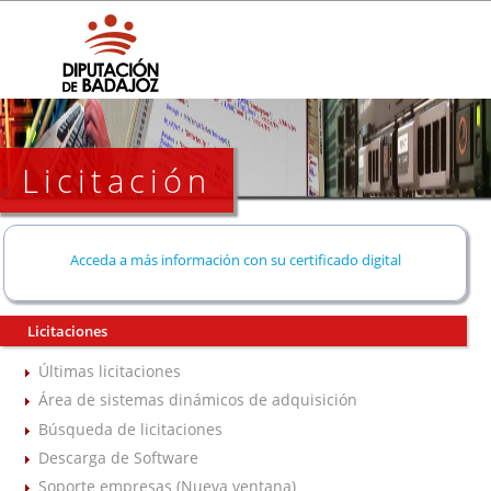
Licitación
Acceda a más información con su certificado digital
Licitaciones
Últimas licitaciones
Área de sistemas dinámicos de adquisición
Búsqueda de licitaciones
Descarga de Software
Soporte empresas (Nueva ventana)