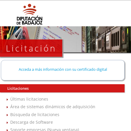
Licitación
Acceda a más información con su certificado digital
Licitaciones
Últimas licitaciones
Área de sistemas dinámicos de adquisición
Búsqueda de licitaciones
Descarga de Software
Soporte empresas (Nueva ventana)