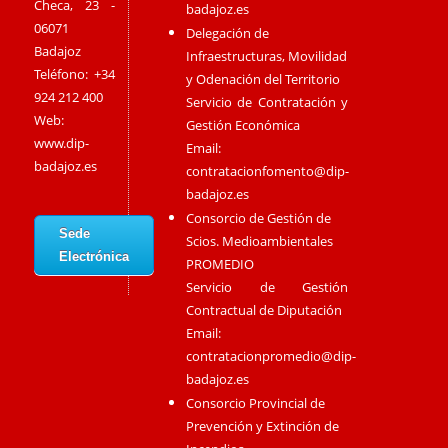
Checa, 23 -
badajoz.es
06071
Delegación de
Badajoz
Infraestructuras, Movilidad
Teléfono: +34
y Odenación del Territorio
924 212 400
Servicio de Contratación y
Web:
Gestión Económica
www.dip-
Email:
badajoz.es
contratacionfomento@dip-
badajoz.es
Consorcio de Gestión de
Sede
Scios. Medioambientales
Electrónica
PROMEDIO
Servicio de Gestión
Contractual de Diputación
Email:
contratacionpromedio@dip-
badajoz.es
Consorcio Provincial de
Prevención y Extinción de