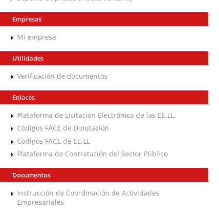
Empresas
Mi empresa
Utilidades
Verificación de documentos
Enlaces
Plataforma de Licitación Electrónica de las EE.LL.
Códigos FACE de Diputación
Códigos FACE de EE.LL
Plataforma de Contratación del Sector Público
Documentos
Instrucción de Coordinación de Actividades
Empresariales