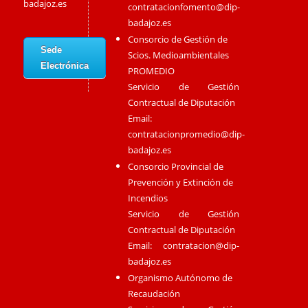
badajoz.es
contratacionfomento@dip-
badajoz.es
Consorcio de Gestión de
Sede
Scios. Medioambientales
Electrónica
PROMEDIO
Servicio de Gestión
Contractual de Diputación
Email:
contratacionpromedio@dip-
badajoz.es
Consorcio Provincial de
Prevención y Extinción de
Incendios
Servicio de Gestión
Contractual de Diputación
Email:
contratacion@dip-
badajoz.es
Organismo Autónomo de
Recaudación