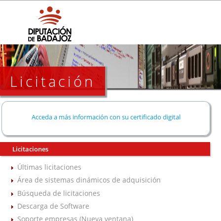
Licitación
Acceda a más información con su certificado digital
Licitaciones
Últimas licitaciones
Área de sistemas dinámicos de adquisición
Búsqueda de licitaciones
Descarga de Software
Soporte empresas (Nueva ventana)