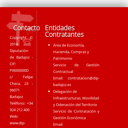
Contacto
Entidades
Contratantes
Copyright ©
2014
Área de Economía,
Diputación
Hacienda, Compras y
de Badajoz -
Patrimonio
CIF:
Servicio de Gestión
P0600000D
Contractual
c/ Felipe
Email:
contratacion@dip-
Checa, 23 -
badajoz.es
06071
Delegación de
Badajoz
Infraestructuras, Movilidad
Teléfono: +34
y Odenación del Territorio
924 212 400
Servicio de Contratación y
Web:
Gestión Económica
www.dip-
Email: