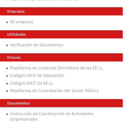
Empresas
Mi empresa
Utilidades
Verificación de documentos
Enlaces
Plataforma de Licitación Electrónica de las EE.LL.
Códigos FACE de Diputación
Códigos FACE de EE.LL
Plataforma de Contratación del Sector Público
Documentos
Instrucción de Coordinación de Actividades
Empresariales