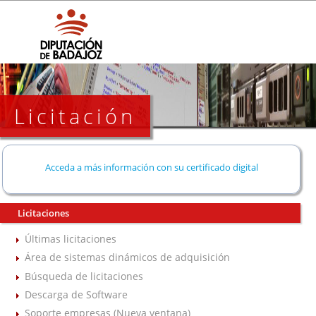
Licitación
Acceda a más información con su certificado digital
Licitaciones
Últimas licitaciones
Área de sistemas dinámicos de adquisición
Búsqueda de licitaciones
Descarga de Software
Soporte empresas (Nueva ventana)