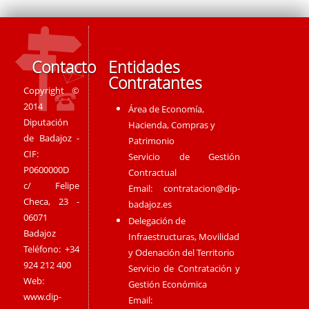
Contacto
Entidades
Contratantes
Copyright ©
2014
Área de Economía,
Diputación
Hacienda, Compras y
de Badajoz -
Patrimonio
CIF:
Servicio de Gestión
P0600000D
Contractual
c/ Felipe
Email:
contratacion@dip-
Checa, 23 -
badajoz.es
06071
Delegación de
Badajoz
Infraestructuras, Movilidad
Teléfono: +34
y Odenación del Territorio
924 212 400
Servicio de Contratación y
Web:
Gestión Económica
www.dip-
Email: