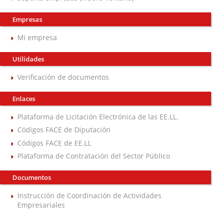
Empresas
Mi empresa
Utilidades
Verificación de documentos
Enlaces
Plataforma de Licitación Electrónica de las EE.LL.
Códigos FACE de Diputación
Códigos FACE de EE.LL
Plataforma de Contratación del Sector Público
Documentos
Instrucción de Coordinación de Actividades
Empresariales