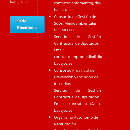
badajoz.es
contratacionfomento@dip-
badajoz.es
Consorcio de Gestión de
Sede
Scios. Medioambientales
Electrónica
PROMEDIO
Servicio de Gestión
Contractual de Diputación
Email:
contratacionpromedio@dip-
badajoz.es
Consorcio Provincial de
Prevención y Extinción de
Incendios
Servicio de Gestión
Contractual de Diputación
Email:
contratacion@dip-
badajoz.es
Organismo Autónomo de
Recaudación