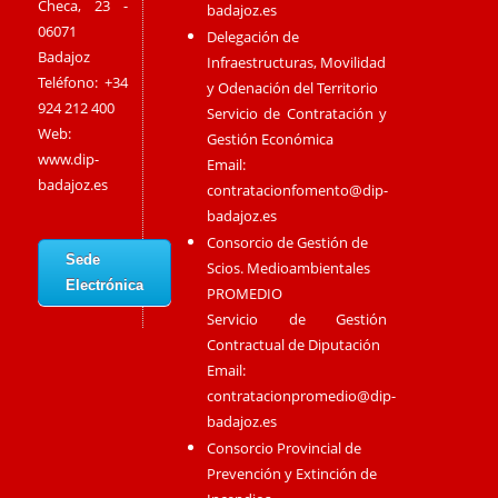
Checa, 23 -
badajoz.es
06071
Delegación de
Badajoz
Infraestructuras, Movilidad
Teléfono: +34
y Odenación del Territorio
924 212 400
Servicio de Contratación y
Web:
Gestión Económica
www.dip-
Email:
badajoz.es
contratacionfomento@dip-
badajoz.es
Consorcio de Gestión de
Sede
Scios. Medioambientales
Electrónica
PROMEDIO
Servicio de Gestión
Contractual de Diputación
Email:
contratacionpromedio@dip-
badajoz.es
Consorcio Provincial de
Prevención y Extinción de