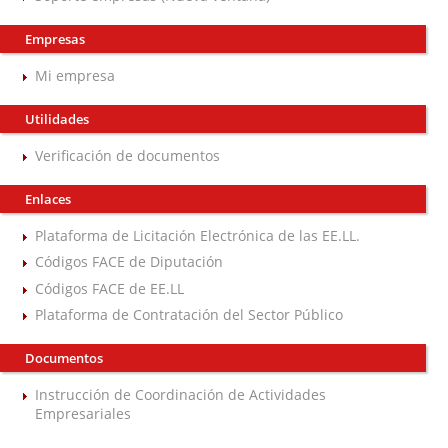
Empresas
Mi empresa
Utilidades
Verificación de documentos
Enlaces
Plataforma de Licitación Electrónica de las EE.LL.
Códigos FACE de Diputación
Códigos FACE de EE.LL
Plataforma de Contratación del Sector Público
Documentos
Instrucción de Coordinación de Actividades
Empresariales