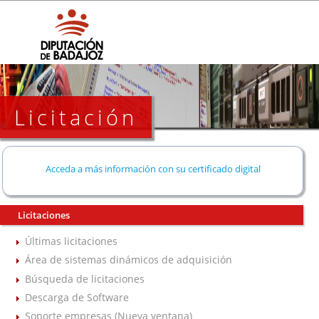
Licitación
Acceda a más información con su certificado digital
Licitaciones
Últimas licitaciones
Área de sistemas dinámicos de adquisición
Búsqueda de licitaciones
Descarga de Software
Soporte empresas (Nueva ventana)