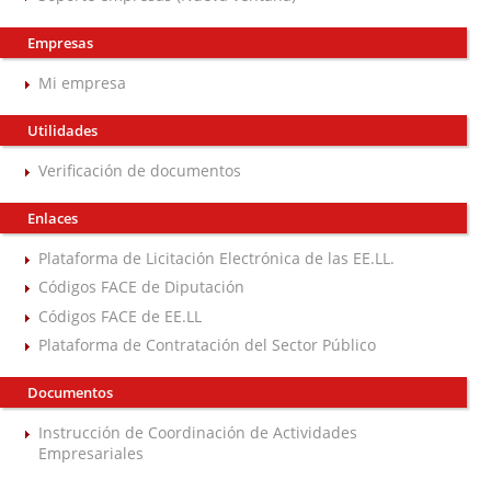
Empresas
Mi empresa
Utilidades
Verificación de documentos
Enlaces
Plataforma de Licitación Electrónica de las EE.LL.
Códigos FACE de Diputación
Códigos FACE de EE.LL
Plataforma de Contratación del Sector Público
Documentos
Instrucción de Coordinación de Actividades
Empresariales