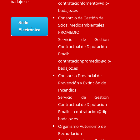
badajoz.es
contratacionfomento@dip-
badajoz.es
Consorcio de Gestión de
Sede
Scios. Medioambientales
Electrónica
PROMEDIO
Servicio de Gestión
Contractual de Diputación
Email:
contratacionpromedio@dip-
badajoz.es
Consorcio Provincial de
Prevención y Extinción de
Incendios
Servicio de Gestión
Contractual de Diputación
Email:
contratacion@dip-
badajoz.es
Organismo Autónomo de
Recaudación