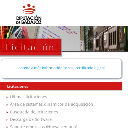
Licitación
Acceda a más información con su certificado digital
Licitaciones
Últimas licitaciones
Área de sistemas dinámicos de adquisición
Búsqueda de licitaciones
Descarga de Software
Soporte empresas (Nueva ventana)