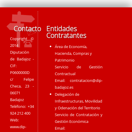
Contacto
Entidades
Contratantes
Copyright ©
2014
Área de Economía,
Diputación
Hacienda, Compras y
de Badajoz -
Patrimonio
CIF:
Servicio de Gestión
P0600000D
Contractual
c/ Felipe
Email:
contratacion@dip-
Checa, 23 -
badajoz.es
06071
Delegación de
Badajoz
Infraestructuras, Movilidad
Teléfono: +34
y Odenación del Territorio
924 212 400
Servicio de Contratación y
Web:
Gestión Económica
www.dip-
Email: