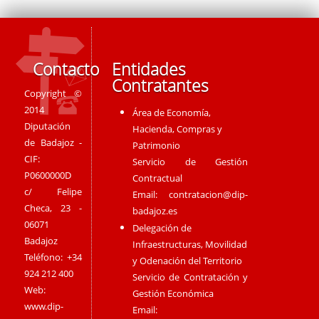
Contacto
Entidades
Contratantes
Copyright ©
2014
Área de Economía,
Diputación
Hacienda, Compras y
de Badajoz -
Patrimonio
CIF:
Servicio de Gestión
P0600000D
Contractual
c/ Felipe
Email:
contratacion@dip-
Checa, 23 -
badajoz.es
06071
Delegación de
Badajoz
Infraestructuras, Movilidad
Teléfono: +34
y Odenación del Territorio
924 212 400
Servicio de Contratación y
Web:
Gestión Económica
www.dip-
Email: