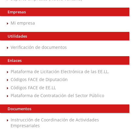
Empresas
Mi empresa
Utilidades
Verificación de documentos
Enlaces
Plataforma de Licitación Electrónica de las EE.LL.
Códigos FACE de Diputación
Códigos FACE de EE.LL
Plataforma de Contratación del Sector Público
Documentos
Instrucción de Coordinación de Actividades
Empresariales