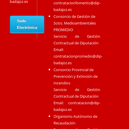
badajoz.es
contratacionfomento@dip-
badajoz.es
Consorcio de Gestión de
Sede
Scios. Medioambientales
Electrónica
PROMEDIO
Servicio de Gestión
Contractual de Diputación
Email:
contratacionpromedio@dip-
badajoz.es
Consorcio Provincial de
Prevención y Extinción de
Incendios
Servicio de Gestión
Contractual de Diputación
Email:
contratacion@dip-
badajoz.es
Organismo Autónomo de
Recaudación