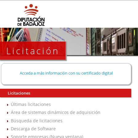
Licitación
Acceda a más información con su certificado digital
Licitaciones
Últimas licitaciones
Área de sistemas dinámicos de adquisición
Búsqueda de licitaciones
Descarga de Software
Soporte empresas (Nueva ventana)