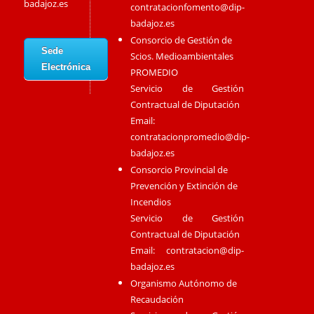
badajoz.es
contratacionfomento@dip-
badajoz.es
Consorcio de Gestión de
Sede
Scios. Medioambientales
Electrónica
PROMEDIO
Servicio de Gestión
Contractual de Diputación
Email:
contratacionpromedio@dip-
badajoz.es
Consorcio Provincial de
Prevención y Extinción de
Incendios
Servicio de Gestión
Contractual de Diputación
Email:
contratacion@dip-
badajoz.es
Organismo Autónomo de
Recaudación