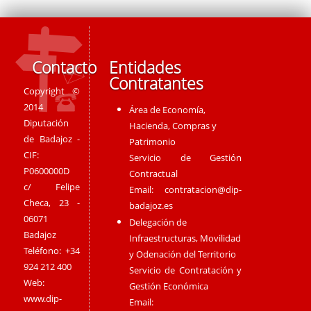
Contacto
Entidades
Contratantes
Copyright ©
2014
Área de Economía,
Diputación
Hacienda, Compras y
de Badajoz -
Patrimonio
CIF:
Servicio de Gestión
P0600000D
Contractual
c/ Felipe
Email:
contratacion@dip-
Checa, 23 -
badajoz.es
06071
Delegación de
Badajoz
Infraestructuras, Movilidad
Teléfono: +34
y Odenación del Territorio
924 212 400
Servicio de Contratación y
Web:
Gestión Económica
www.dip-
Email: