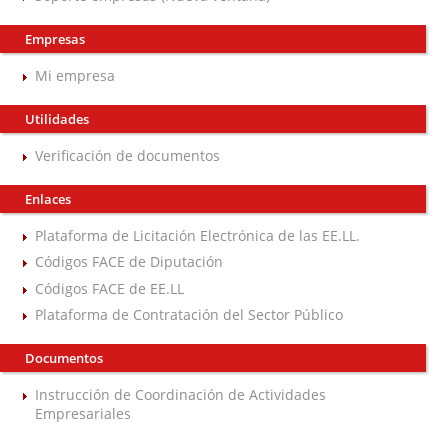
Empresas
Mi empresa
Utilidades
Verificación de documentos
Enlaces
Plataforma de Licitación Electrónica de las EE.LL.
Códigos FACE de Diputación
Códigos FACE de EE.LL
Plataforma de Contratación del Sector Público
Documentos
Instrucción de Coordinación de Actividades
Empresariales