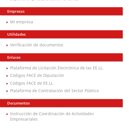
Empresas
Mi empresa
Utilidades
Verificación de documentos
Enlaces
Plataforma de Licitación Electrónica de las EE.LL.
Códigos FACE de Diputación
Códigos FACE de EE.LL
Plataforma de Contratación del Sector Público
Documentos
Instrucción de Coordinación de Actividades
Empresariales