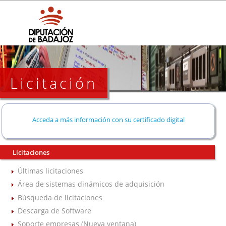
Licitación
Acceda a más información con su certificado digital
Licitaciones
Últimas licitaciones
Área de sistemas dinámicos de adquisición
Búsqueda de licitaciones
Descarga de Software
Soporte empresas (Nueva ventana)