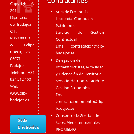
Contratantes
Copyright ©
2014
Área de Economía,
Diputación
Hacienda, Compras y
de Badajoz -
Patrimonio
CIF:
Servicio de Gestión
P0600000D
Contractual
c/ Felipe
Email:
contratacion@dip-
Checa, 23 -
badajoz.es
06071
Delegación de
Badajoz
Infraestructuras, Movilidad
Teléfono: +34
y Odenación del Territorio
924 212 400
Servicio de Contratación y
Web:
Gestión Económica
www.dip-
Email:
badajoz.es
contratacionfomento@dip-
badajoz.es
Consorcio de Gestión de
Sede
Scios. Medioambientales
Electrónica
PROMEDIO